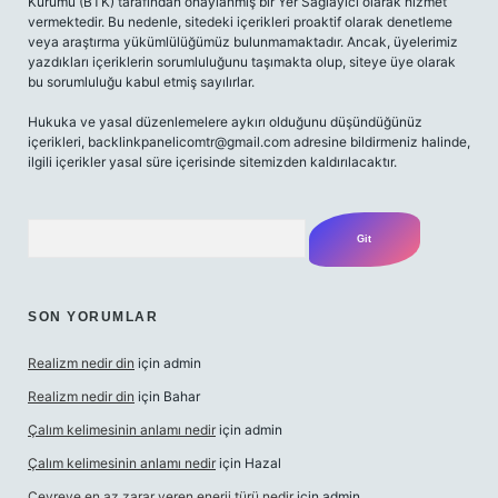
Kurumu (BTK) tarafından onaylanmış bir Yer Sağlayıcı olarak hizmet
vermektedir. Bu nedenle, sitedeki içerikleri proaktif olarak denetleme
veya araştırma yükümlülüğümüz bulunmamaktadır. Ancak, üyelerimiz
yazdıkları içeriklerin sorumluluğunu taşımakta olup, siteye üye olarak
bu sorumluluğu kabul etmiş sayılırlar.
Hukuka ve yasal düzenlemelere aykırı olduğunu düşündüğünüz
içerikleri,
backlinkpanelicomtr@gmail.com
adresine bildirmeniz halinde,
ilgili içerikler yasal süre içerisinde sitemizden kaldırılacaktır.
Arama
SON YORUMLAR
Realizm nedir din
için
admin
Realizm nedir din
için
Bahar
Çalım kelimesinin anlamı nedir
için
admin
Çalım kelimesinin anlamı nedir
için
Hazal
Çevreye en az zarar veren enerji türü nedir
için
admin