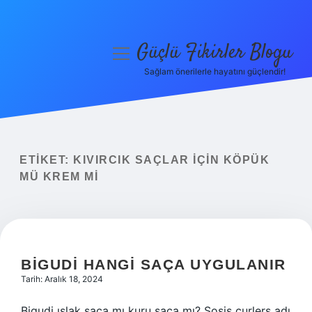
Güçlü Fikirler Blogu
menüyü
aç
Sağlam önerilerle hayatını güçlendir!
Anasayfa
Gizlilik Politikası
Yasal Uyarı
ETIKET:
KIVIRCIK SAÇLAR IÇIN KÖPÜK
MÜ KREM MI
Hakkımızda
BIGUDI HANGI SAÇA UYGULANIR
Tarih: Aralık 18, 2024
Bigudi ıslak saça mı kuru saça mı? Sosis curlers adı