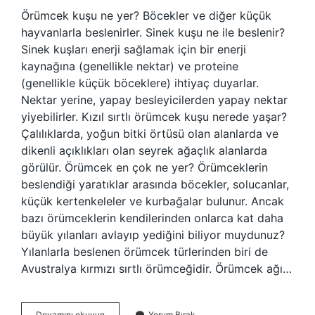
Örümcek kuşu ne yer? Böcekler ve diğer küçük
hayvanlarla beslenirler. Sinek kuşu ne ile beslenir?
Sinek kuşları enerji sağlamak için bir enerji
kaynağına (genellikle nektar) ve proteine ​​
(genellikle küçük böceklere) ihtiyaç duyarlar.
Nektar yerine, yapay besleyicilerden yapay nektar
yiyebilirler. Kızıl sırtlı örümcek kuşu nerede yaşar?
Çalılıklarda, yoğun bitki örtüsü olan alanlarda ve
dikenli açıklıkları olan seyrek ağaçlık alanlarda
görülür. Örümcek en çok ne yer? Örümceklerin
beslendiği yaratıklar arasında böcekler, solucanlar,
küçük kertenkeleler ve kurbağalar bulunur. Ancak
bazı örümceklerin kendilerinden onlarca kat daha
büyük yılanları avlayıp yediğini biliyor muydunuz?
Yılanlarla beslenen örümcek türlerinden biri de
Avustralya kırmızı sırtlı örümceğidir. Örümcek ağı…
Örümcek
Devamını okuyun
Yorum Bırak