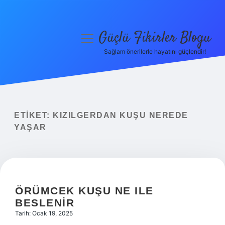
Güçlü Fikirler Blogu
menüyü
aç
Sağlam önerilerle hayatını güçlendir!
Anasayfa
Gizlilik Politikası
Yasal Uyarı
ETIKET:
KIZILGERDAN KUŞU NEREDE
YAŞAR
Hakkımızda
ÖRÜMCEK KUŞU NE ILE
BESLENIR
Tarih: Ocak 19, 2025