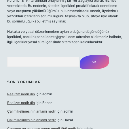
Kurumu (BTK) tarafından onaylanmış bir Yer Sağlayıcı olarak hizmet
vermektedir. Bu nedenle, sitedeki içerikleri proaktif olarak denetleme
veya araştırma yükümlülüğümüz bulunmamaktadır. Ancak, üyelerimiz
yazdıkları içeriklerin sorumluluğunu taşımakta olup, siteye üye olarak
bu sorumluluğu kabul etmiş sayılırlar.
Hukuka ve yasal düzenlemelere aykırı olduğunu düşündüğünüz
içerikleri,
backlinkpanelicomtr@gmail.com
adresine bildirmeniz halinde,
ilgili içerikler yasal süre içerisinde sitemizden kaldırılacaktır.
Arama
SON YORUMLAR
Realizm nedir din
için
admin
Realizm nedir din
için
Bahar
Çalım kelimesinin anlamı nedir
için
admin
Çalım kelimesinin anlamı nedir
için
Hazal
Çevreye en az zarar veren enerji türü nedir
için
admin