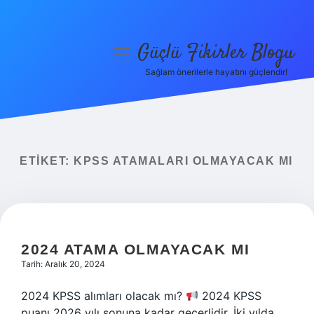
Güçlü Fikirler Blogu
menüyü
aç
Sağlam önerilerle hayatını güçlendir!
Anasayfa
Gizlilik Politikası
Yasal Uyarı
ETIKET:
KPSS ATAMALARI OLMAYACAK MI
Hakkımızda
2024 ATAMA OLMAYACAK MI
Tarih: Aralık 20, 2024
2024 KPSS alımları olacak mı?
2024 KPSS
puanı 2026 yılı sonuna kadar geçerlidir. İki yılda