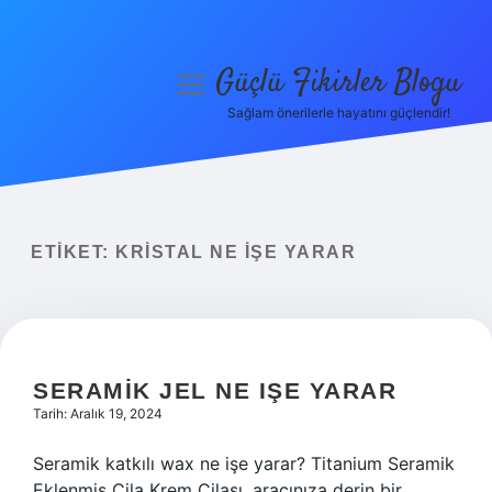
Güçlü Fikirler Blogu
menüyü
aç
Sağlam önerilerle hayatını güçlendir!
Anasayfa
Gizlilik Politikası
Yasal Uyarı
ETIKET:
KRISTAL NE IŞE YARAR
Hakkımızda
SERAMIK JEL NE IŞE YARAR
Tarih: Aralık 19, 2024
Seramik katkılı wax ne işe yarar? Titanium Seramik
Eklenmiş Cila Krem Cilası, aracınıza derin bir