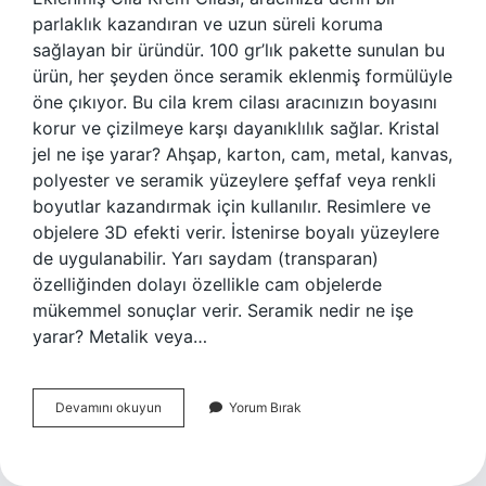
parlaklık kazandıran ve uzun süreli koruma
sağlayan bir üründür. 100 gr’lık pakette sunulan bu
ürün, her şeyden önce seramik eklenmiş formülüyle
öne çıkıyor. Bu cila krem ​​cilası aracınızın boyasını
korur ve çizilmeye karşı dayanıklılık sağlar. Kristal
jel ne işe yarar? Ahşap, karton, cam, metal, kanvas,
polyester ve seramik yüzeylere şeffaf veya renkli
boyutlar kazandırmak için kullanılır. Resimlere ve
objelere 3D efekti verir. İstenirse boyalı yüzeylere
de uygulanabilir. Yarı saydam (transparan)
özelliğinden dolayı özellikle cam objelerde
mükemmel sonuçlar verir. Seramik nedir ne işe
yarar? Metalik veya…
Seramik
Devamını okuyun
Yorum Bırak
Jel
Ne
Işe
Yarar