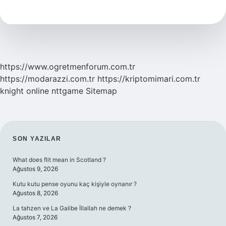
Hangi
Iki
Parmak
Arasındaki
Mesafedir
https://www.ogretmenforum.com.tr
https://modarazzi.com.tr
https://kriptomimari.com.tr
knight online
nttgame
Sitemap
SIDEBAR
SON YAZILAR
What does flit mean in Scotland ?
Ağustos 9, 2026
Kutu kutu pense oyunu kaç kişiyle oynanır ?
Ağustos 8, 2026
La tahzen ve La Galibe İllallah ne demek ?
Ağustos 7, 2026