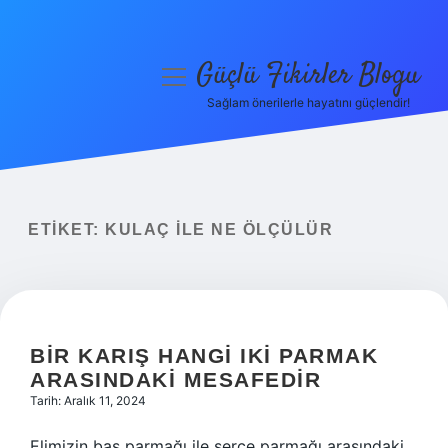
Güçlü Fikirler Blogu
menüyü
aç
Sağlam önerilerle hayatını güçlendir!
Anasayfa
Gizlilik Politikası
Yasal Uyarı
ETIKET:
KULAÇ ILE NE ÖLÇÜLÜR
Hakkımızda
BIR KARIŞ HANGI IKI PARMAK
ARASINDAKI MESAFEDIR
Tarih: Aralık 11, 2024
Elimizin baş parmağı ile serçe parmağı arasındaki