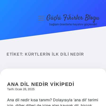
Güçlü Fikirler Blogu
menüyü
aç
Sağlam önerilerle hayatını güçlendir!
Anasayfa
Gizlilik Politikası
Yasal Uyarı
ETIKET:
KÜRTLERIN ILK DILI NEDIR
Hakkımızda
ANA DIL NEDIR VIKIPEDI
Tarih: Ocak 26, 2025
Ana dil nedir kısa tanımı? Dolayısıyla ‘ana dil’ terimi
için, diğer dilleri de içine alan kaynak dil, birçok