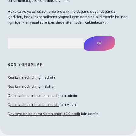
bu sorumluluğu kabul etmiş sayılırlar.
Hukuka ve yasal düzenlemelere aykırı olduğunu düşündüğünüz
içerikleri,
backlinkpanelicomtr@gmail.com
adresine bildirmeniz halinde,
ilgili içerikler yasal süre içerisinde sitemizden kaldırılacaktır.
Arama
SON YORUMLAR
Realizm nedir din
için
admin
Realizm nedir din
için
Bahar
Çalım kelimesinin anlamı nedir
için
admin
Çalım kelimesinin anlamı nedir
için
Hazal
Çevreye en az zarar veren enerji türü nedir
için
admin