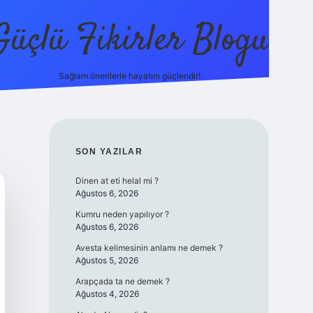
Güçlü Fikirler Blogu
Sağlam önerilerle hayatını güçlendir!
elexbet güncel giriş
betexper bahis
SIDEBAR
SON YAZILAR
Dinen at eti helal mi ?
Ağustos 6, 2026
Kumru neden yapılıyor ?
Ağustos 6, 2026
Avesta kelimesinin anlamı ne demek ?
Ağustos 5, 2026
Arapçada ta ne demek ?
Ağustos 4, 2026