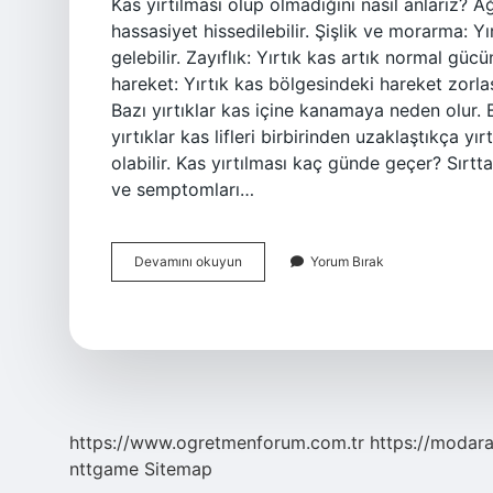
Kas yırtılması olup olmadığını nasıl anlarız? A
hassasiyet hissedilebilir. Şişlik ve morarma: 
gelebilir. Zayıflık: Yırtık kas artık normal gücün
hareket: Yırtık kas bölgesindeki hareket zorlaşab
Bazı yırtıklar kas içine kanamaya neden olur. B
yırtıklar kas lifleri birbirinden uzaklaştıkça
olabilir. Kas yırtılması kaç günde geçer? Sırttaki
ve semptomları…
Kas
Devamını okuyun
Yorum Bırak
Yırtığı
Olduğunu
Nasıl
Anlarız
https://www.ogretmenforum.com.tr
https://modara
nttgame
Sitemap