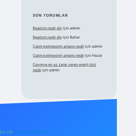
SON YORUMLAR
Realizm nedir din
için
admin
Realizm nedir din
için
Bahar
Çalım kelimesinin anlamı nedir
için
admin
Çalım kelimesinin anlamı nedir
için
Hazal
Çevreye en az zarar veren enerji türü
nedir
için
admin
6 0 726
Telegram: @karabul