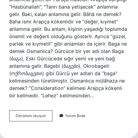
“Hasbünallah”; “Tanrı bana yetişecek” anlamına
gelir. Baki, kalan anlamına gelir. Bâhâ ne demek?
Baha ismi Arapça kökenlidir ve “değer, kıymet”
anlamına gelir. Bu anlam, kişinin yaşadığı toplumda
önemli ve değerli olduğunu gösterir. Ayrıca “güzel,
parlak ve kıymetli” gibi anlamları da içerir. Baga ne
demek Osmanlıca? Gürcüce bir yer adı olan Baga
(ბაგა), Eski Gürcücede sığır yemi ve yeni bağ
anlamına gelir. Bagebi (ბაგები), Okrobageti
(ოქრობაგეთი) gibi Gürcü yer adları da “baga”
kelimesinden türetilmiştir. Osmanlıca mülâhaza ne
demek? “Consideration” kelimesi Arapça kökenli
bir kelimedir. “Lehez” kelimesinden…
Bâki
Devamını okuyun
Yorum Bırak
Ne
Demek
Osmanlıca