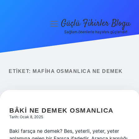
Güçlü Fikirler Blogu
menüyü
aç
Sağlam önerilerle hayatını güçlendir!
Anasayfa
Gizlilik Politikası
Yasal Uyarı
ETIKET:
MAFIHA OSMANLICA NE DEMEK
Hakkımızda
BÂKI NE DEMEK OSMANLICA
Tarih: Ocak 8, 2025
Baki farsça ne demek? Bes, yeterli, yeter, yeter
anlamına gelen bir Farsça ifadedir. Arapça karşılığı