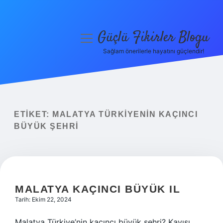
Güçlü Fikirler Blogu
menüyü
aç
Sağlam önerilerle hayatını güçlendir!
Anasayfa
Gizlilik Politikası
Yasal Uyarı
ETIKET:
MALATYA TÜRKIYENIN KAÇINCI
BÜYÜK ŞEHRI
Hakkımızda
MALATYA KAÇINCI BÜYÜK IL
Tarih: Ekim 22, 2024
Malatya Türkiye’nin kaçıncı büyük şehri? Kayısı,