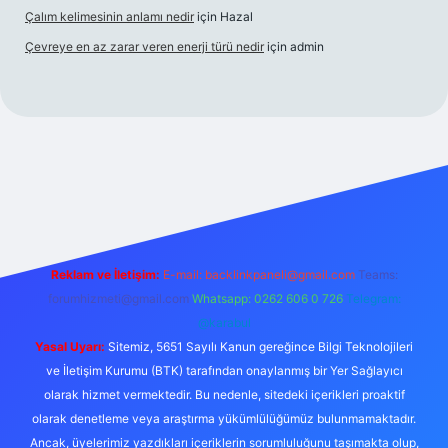
Çalım kelimesinin anlamı nedir
için
Hazal
Çevreye en az zarar veren enerji türü nedir
için
admin
s
Reklam ve İletişim:
E-mail:
backlinkpaneli@gmail.com
Teams:
forumhizmeti@gmail.com
Whatsapp: 0262 606 0 726
Telegram:
@karabul
Yasal Uyarı:
Sitemiz, 5651 Sayılı Kanun gereğince Bilgi Teknolojileri
ve İletişim Kurumu (BTK) tarafından onaylanmış bir Yer Sağlayıcı
olarak hizmet vermektedir. Bu nedenle, sitedeki içerikleri proaktif
olarak denetleme veya araştırma yükümlülüğümüz bulunmamaktadır.
Ancak, üyelerimiz yazdıkları içeriklerin sorumluluğunu taşımakta olup,