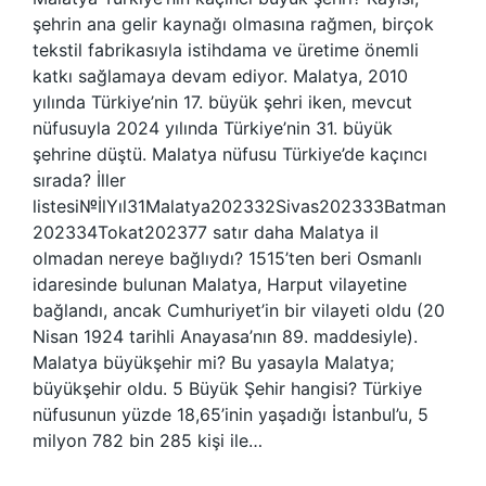
şehrin ana gelir kaynağı olmasına rağmen, birçok
tekstil fabrikasıyla istihdama ve üretime önemli
katkı sağlamaya devam ediyor. Malatya, 2010
yılında Türkiye’nin 17. büyük şehri iken, mevcut
nüfusuyla 2024 yılında Türkiye’nin 31. büyük
şehrine düştü. Malatya nüfusu Türkiye’de kaçıncı
sırada? İller
listesi№İlYıl31Malatya202332Sivas202333Batman
202334Tokat202377 satır daha Malatya il
olmadan nereye bağlıydı? 1515’ten beri Osmanlı
idaresinde bulunan Malatya, Harput vilayetine
bağlandı, ancak Cumhuriyet’in bir vilayeti oldu (20
Nisan 1924 tarihli Anayasa’nın 89. maddesiyle).
Malatya büyükşehir mi? Bu yasayla Malatya;
büyükşehir oldu. 5 Büyük Şehir hangisi? Türkiye
nüfusunun yüzde 18,65’inin yaşadığı İstanbul’u, 5
milyon 782 bin 285 kişi ile…