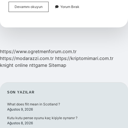
Malatya
Devamını okuyun
Yorum Bırak
Kaçıncı
Büyük
Il
https://www.ogretmenforum.com.tr
https://modarazzi.com.tr
https://kriptomimari.com.tr
knight online
nttgame
Sitemap
SIDEBAR
SON YAZILAR
What does flit mean in Scotland ?
Ağustos 9, 2026
Kutu kutu pense oyunu kaç kişiyle oynanır ?
Ağustos 8, 2026