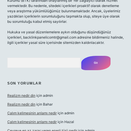
Kurumu (BTK) tarafından onaylanmış bir Yer Sağlayıcı olarak hizmet
vermektedir. Bu nedenle, sitedeki içerikleri proaktif olarak denetleme
veya araştırma yükümlülüğümüz bulunmamaktadır. Ancak, üyelerimiz
yazdıkları içeriklerin sorumluluğunu taşımakta olup, siteye üye olarak
bu sorumluluğu kabul etmiş sayılırlar.
Hukuka ve yasal düzenlemelere aykırı olduğunu düşündüğünüz
içerikleri,
backlinkpanelicomtr@gmail.com
adresine bildirmeniz halinde,
ilgili içerikler yasal süre içerisinde sitemizden kaldırılacaktır.
Arama
SON YORUMLAR
Realizm nedir din
için
admin
Realizm nedir din
için
Bahar
Çalım kelimesinin anlamı nedir
için
admin
Çalım kelimesinin anlamı nedir
için
Hazal
Çevreye en az zarar veren enerji türü nedir
için
admin