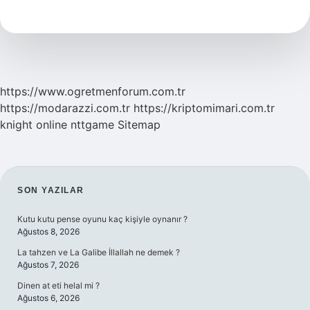
Na
Hangi
Baharatlar
Konur
https://www.ogretmenforum.com.tr
https://modarazzi.com.tr
https://kriptomimari.com.tr
knight online
nttgame
Sitemap
SIDEBAR
SON YAZILAR
Kutu kutu pense oyunu kaç kişiyle oynanır ?
Ağustos 8, 2026
La tahzen ve La Galibe İllallah ne demek ?
Ağustos 7, 2026
Dinen at eti helal mi ?
Ağustos 6, 2026