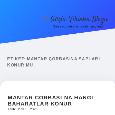
Güçlü Fikirler Blogu
menüyü
aç
Sağlam önerilerle hayatını güçlendir!
Anasayfa
Gizlilik Politikası
Yasal Uyarı
ETIKET:
MANTAR ÇORBASINA SAPLARI
KONUR MU
Hakkımızda
MANTAR ÇORBASI NA HANGI
BAHARATLAR KONUR
Tarih: Ocak 10, 2025