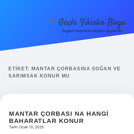
Güçlü Fikirler Blogu
menüyü
aç
Sağlam önerilerle hayatını güçlendir!
Anasayfa
Gizlilik Politikası
Yasal Uyarı
ETIKET:
MANTAR ÇORBASINA SOĞAN VE
SARIMSAK KONUR MU
Hakkımızda
MANTAR ÇORBASI NA HANGI
BAHARATLAR KONUR
Tarih: Ocak 10, 2025