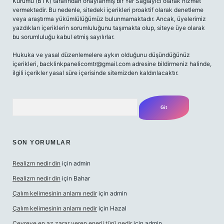
Kurumu (BTK) tarafından onaylanmış bir Yer Sağlayıcı olarak hizmet
vermektedir. Bu nedenle, sitedeki içerikleri proaktif olarak denetleme
veya araştırma yükümlülüğümüz bulunmamaktadır. Ancak, üyelerimiz
yazdıkları içeriklerin sorumluluğunu taşımakta olup, siteye üye olarak
bu sorumluluğu kabul etmiş sayılırlar.
Hukuka ve yasal düzenlemelere aykırı olduğunu düşündüğünüz
içerikleri,
backlinkpanelicomtr@gmail.com
adresine bildirmeniz halinde,
ilgili içerikler yasal süre içerisinde sitemizden kaldırılacaktır.
Arama
SON YORUMLAR
Realizm nedir din
için
admin
Realizm nedir din
için
Bahar
Çalım kelimesinin anlamı nedir
için
admin
Çalım kelimesinin anlamı nedir
için
Hazal
Çevreye en az zarar veren enerji türü nedir
için
admin