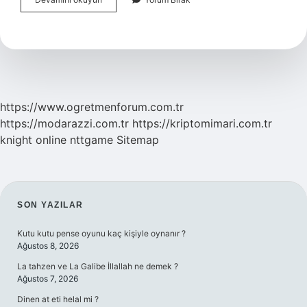
Tenisinde
Kullanılan
Malzemeler
Nelerdir
https://www.ogretmenforum.com.tr
https://modarazzi.com.tr
https://kriptomimari.com.tr
knight online
nttgame
Sitemap
SIDEBAR
SON YAZILAR
Kutu kutu pense oyunu kaç kişiyle oynanır ?
Ağustos 8, 2026
La tahzen ve La Galibe İllallah ne demek ?
Ağustos 7, 2026
Dinen at eti helal mi ?