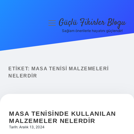
Güçlü Fikirler Blogu
menüyü
aç
Sağlam önerilerle hayatını güçlendir!
Anasayfa
Gizlilik Politikası
Yasal Uyarı
ETIKET:
MASA TENISI MALZEMELERI
NELERDIR
Hakkımızda
MASA TENISINDE KULLANILAN
MALZEMELER NELERDIR
Tarih: Aralık 13, 2024