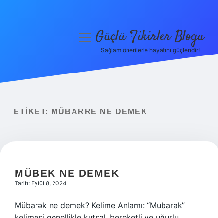
Güçlü Fikirler Blogu
menüyü
aç
Sağlam önerilerle hayatını güçlendir!
Anasayfa
Gizlilik Politikası
Yasal Uyarı
ETIKET:
MÜBARRE NE DEMEK
Hakkımızda
MÜBEK NE DEMEK
Tarih: Eylül 8, 2024
Mübarək ne demek? Kelime Anlamı: “Mubarak”
kelimesi genellikle kutsal, bereketli ve uğurlu