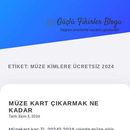
Güçlü Fikirler Blogu
menüyü
aç
Sağlam önerilerle hayatını güçlendir!
Anasayfa
Gizlilik Politikası
Yasal Uyarı
ETIKET:
MÜZE KIMLERE ÜCRETSIZ 2024
Hakkımızda
MÜZE KART ÇIKARMAK NE
KADAR
Tarih: Ekim 3, 2024
Müzekart kaç TL 2024? 2024 yılında müze giriş