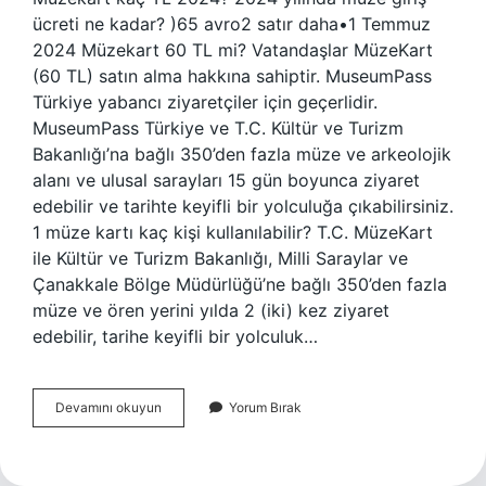
ücreti ne kadar? )65 avro2 satır daha•1 Temmuz
2024 Müzekart 60 TL mi? Vatandaşlar MüzeKart
(60 TL) satın alma hakkına sahiptir. MuseumPass
Türkiye yabancı ziyaretçiler için geçerlidir.
MuseumPass Türkiye ve T.C. Kültür ve Turizm
Bakanlığı’na bağlı 350’den fazla müze ve arkeolojik
alanı ve ulusal sarayları 15 gün boyunca ziyaret
edebilir ve tarihte keyifli bir yolculuğa çıkabilirsiniz.
1 müze kartı kaç kişi kullanılabilir? T.C. MüzeKart
ile Kültür ve Turizm Bakanlığı, Milli Saraylar ve
Çanakkale Bölge Müdürlüğü’ne bağlı 350’den fazla
müze ve ören yerini yılda 2 (iki) kez ziyaret
edebilir, tarihe keyifli bir yolculuk…
Müze
Devamını okuyun
Yorum Bırak
Kart
Çıkarmak
Ne
Kadar