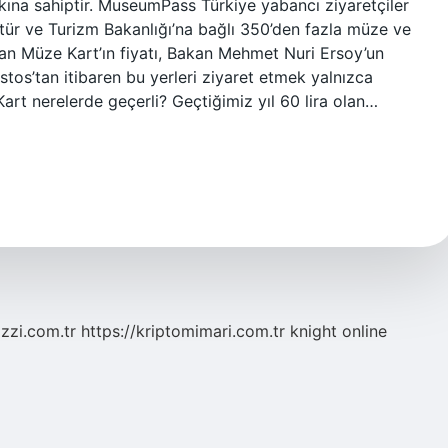
kına sahiptir. MuseumPass Türkiye yabancı ziyaretçiler
tür ve Turizm Bakanlığı’na bağlı 350’den fazla müze ve
yan Müze Kart’ın fiyatı, Bakan Mehmet Nuri Ersoy’un
ustos’tan itibaren bu yerleri ziyaret etmek yalnızca
rt nerelerde geçerli? Geçtiğimiz yıl 60 lira olan…
zzi.com.tr
https://kriptomimari.com.tr
knight online