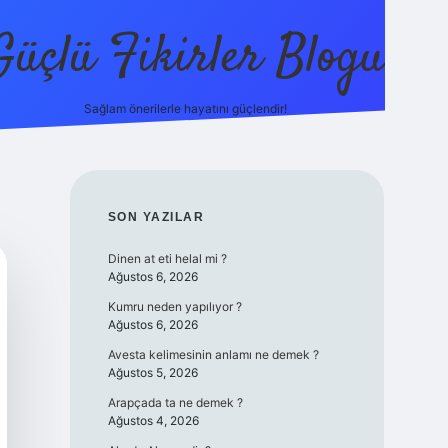
Güçlü Fikirler Blogu
Sağlam önerilerle hayatını güçlendir!
elexbet güncel giriş
betexper bahis
SIDEBAR
SON YAZILAR
Dinen at eti helal mi ?
Ağustos 6, 2026
Kumru neden yapılıyor ?
Ağustos 6, 2026
Avesta kelimesinin anlamı ne demek ?
Ağustos 5, 2026
Arapçada ta ne demek ?
Ağustos 4, 2026