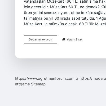
vatandaşları MüzeKart (60 TL) satın alma hak
için geçerlidir. MüzeKart 60 TL ne demek? Kül
ören yerini sınırsız ziyaret etme imkânı sağla
talimatıyla bu yıl 60 lirada sabit tutuldu. 1 Ağ
Müze Kart ile mümkün olacak. 60 TL’lik MüzeKa
Müzekart
Devamını okuyun
Yorum Bırak
Fiyatı
2024
Ne
Kadar
https://www.ogretmenforum.com.tr
https://modara
nttgame
Sitemap