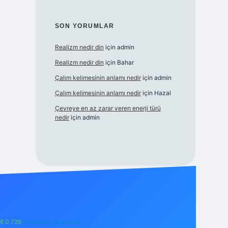
SON YORUMLAR
Realizm nedir din
için
admin
Realizm nedir din
için
Bahar
Çalım kelimesinin anlamı nedir
için
admin
Çalım kelimesinin anlamı nedir
için
Hazal
Çevreye en az zarar veren enerji türü
nedir
için
admin
6 0 726
Telegram: @karabul