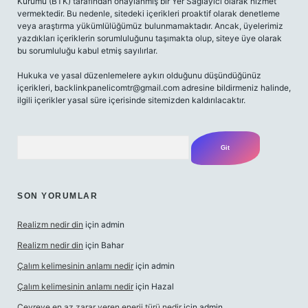
Kurumu (BTK) tarafından onaylanmış bir Yer Sağlayıcı olarak hizmet
vermektedir. Bu nedenle, sitedeki içerikleri proaktif olarak denetleme
veya araştırma yükümlülüğümüz bulunmamaktadır. Ancak, üyelerimiz
yazdıkları içeriklerin sorumluluğunu taşımakta olup, siteye üye olarak
bu sorumluluğu kabul etmiş sayılırlar.
Hukuka ve yasal düzenlemelere aykırı olduğunu düşündüğünüz
içerikleri,
backlinkpanelicomtr@gmail.com
adresine bildirmeniz halinde,
ilgili içerikler yasal süre içerisinde sitemizden kaldırılacaktır.
Arama
SON YORUMLAR
Realizm nedir din
için
admin
Realizm nedir din
için
Bahar
Çalım kelimesinin anlamı nedir
için
admin
Çalım kelimesinin anlamı nedir
için
Hazal
Çevreye en az zarar veren enerji türü nedir
için
admin