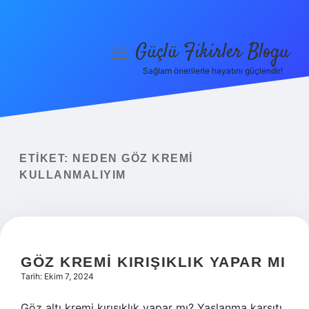
Güçlü Fikirler Blogu
menüyü
aç
Sağlam önerilerle hayatını güçlendir!
Anasayfa
Gizlilik Politikası
Yasal Uyarı
ETIKET:
NEDEN GÖZ KREMI
KULLANMALIYIM
Hakkımızda
GÖZ KREMI KIRIŞIKLIK YAPAR MI
Tarih: Ekim 7, 2024
Göz altı kremi kırışıklık yapar mı? Yaşlanma karşıtı