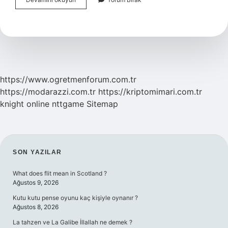
Çocuk
Kitabı
Nasıl
Olmalı
https://www.ogretmenforum.com.tr
https://modarazzi.com.tr
https://kriptomimari.com.tr
knight online
nttgame
Sitemap
SIDEBAR
SON YAZILAR
What does flit mean in Scotland ?
Ağustos 9, 2026
Kutu kutu pense oyunu kaç kişiyle oynanır ?
Ağustos 8, 2026
La tahzen ve La Galibe İllallah ne demek ?