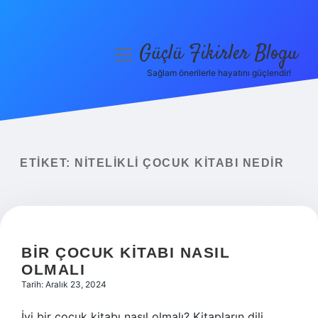
Güçlü Fikirler Blogu
menüyü
aç
Sağlam önerilerle hayatını güçlendir!
Anasayfa
Gizlilik Politikası
Yasal Uyarı
ETIKET:
NITELIKLI ÇOCUK KITABI NEDIR
Hakkımızda
BIR ÇOCUK KITABI NASIL
OLMALI
Tarih: Aralık 23, 2024
İyi bir çocuk kitabı nasıl olmalı? Kitapların dili