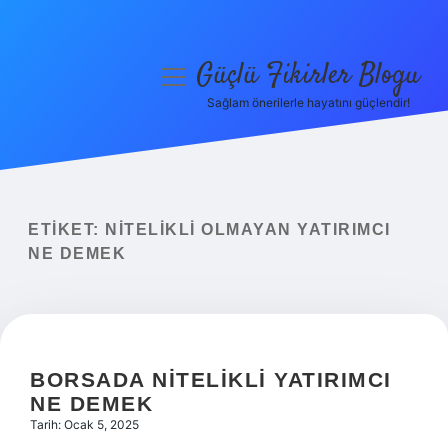
Güçlü Fikirler Blogu
menüyü
aç
Sağlam önerilerle hayatını güçlendir!
Anasayfa
Gizlilik Politikası
Yasal Uyarı
ETIKET:
NITELIKLI OLMAYAN YATIRIMCI
NE DEMEK
Hakkımızda
BORSADA NITELIKLI YATIRIMCI
NE DEMEK
Tarih: Ocak 5, 2025