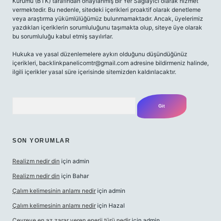
Kurumu (BTK) tarafından onaylanmış bir Yer Sağlayıcı olarak hizmet
vermektedir. Bu nedenle, sitedeki içerikleri proaktif olarak denetleme
veya araştırma yükümlülüğümüz bulunmamaktadır. Ancak, üyelerimiz
yazdıkları içeriklerin sorumluluğunu taşımakta olup, siteye üye olarak
bu sorumluluğu kabul etmiş sayılırlar.
Hukuka ve yasal düzenlemelere aykırı olduğunu düşündüğünüz
içerikleri,
backlinkpanelicomtr@gmail.com
adresine bildirmeniz halinde,
ilgili içerikler yasal süre içerisinde sitemizden kaldırılacaktır.
Arama
SON YORUMLAR
Realizm nedir din
için
admin
Realizm nedir din
için
Bahar
Çalım kelimesinin anlamı nedir
için
admin
Çalım kelimesinin anlamı nedir
için
Hazal
Çevreye en az zarar veren enerji türü nedir
için
admin