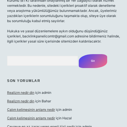
Kurumu (BTK) tarafından onaylanmış bir Yer Sağlayıcı olarak hizmet
vermektedir. Bu nedenle, sitedeki içerikleri proaktif olarak denetleme
veya araştırma yükümlülüğümüz bulunmamaktadır. Ancak, üyelerimiz
yazdıkları içeriklerin sorumluluğunu taşımakta olup, siteye üye olarak
bu sorumluluğu kabul etmiş sayılırlar.
Hukuka ve yasal düzenlemelere aykırı olduğunu düşündüğünüz
içerikleri,
backlinkpanelicomtr@gmail.com
adresine bildirmeniz halinde,
ilgili içerikler yasal süre içerisinde sitemizden kaldırılacaktır.
Arama
SON YORUMLAR
Realizm nedir din
için
admin
Realizm nedir din
için
Bahar
Çalım kelimesinin anlamı nedir
için
admin
Çalım kelimesinin anlamı nedir
için
Hazal
Çevreye en az zarar veren enerji türü nedir
için
admin