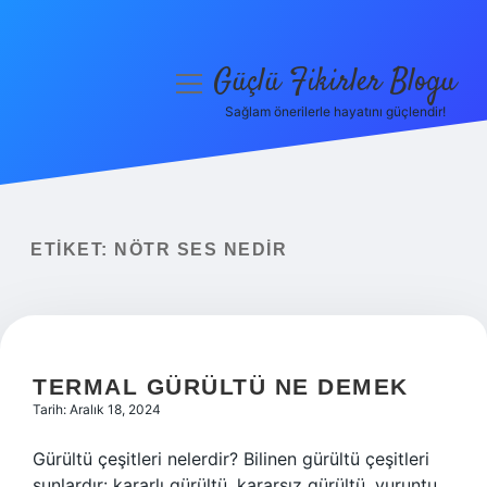
Güçlü Fikirler Blogu
menüyü
aç
Sağlam önerilerle hayatını güçlendir!
Anasayfa
Gizlilik Politikası
Yasal Uyarı
ETIKET:
NÖTR SES NEDIR
Hakkımızda
TERMAL GÜRÜLTÜ NE DEMEK
Tarih: Aralık 18, 2024
Gürültü çeşitleri nelerdir? Bilinen gürültü çeşitleri
şunlardır: kararlı gürültü, kararsız gürültü, vuruntu