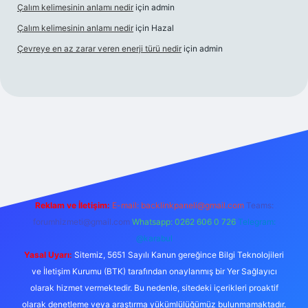
Çalım kelimesinin anlamı nedir
için
admin
Çalım kelimesinin anlamı nedir
için
Hazal
Çevreye en az zarar veren enerji türü nedir
için
admin
s
Reklam ve İletişim:
E-mail:
backlinkpaneli@gmail.com
Teams:
forumhizmeti@gmail.com
Whatsapp: 0262 606 0 726
Telegram:
@karabul
Yasal Uyarı:
Sitemiz, 5651 Sayılı Kanun gereğince Bilgi Teknolojileri
ve İletişim Kurumu (BTK) tarafından onaylanmış bir Yer Sağlayıcı
olarak hizmet vermektedir. Bu nedenle, sitedeki içerikleri proaktif
olarak denetleme veya araştırma yükümlülüğümüz bulunmamaktadır.