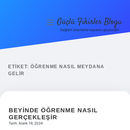
Güçlü Fikirler Blogu
menüyü
aç
Sağlam önerilerle hayatını güçlendir!
Anasayfa
Gizlilik Politikası
Yasal Uyarı
ETIKET:
ÖĞRENME NASIL MEYDANA
GELIR
Hakkımızda
BEYINDE ÖĞRENME NASIL
GERÇEKLEŞIR
Tarih: Aralık 19, 2024