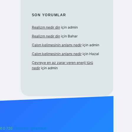
SON YORUMLAR
Realizm nedir din
için
admin
Realizm nedir din
için
Bahar
Çalım kelimesinin anlamı nedir
için
admin
Çalım kelimesinin anlamı nedir
için
Hazal
Çevreye en az zarar veren enerji türü
nedir
için
admin
6 0 726
Telegram: @karabul