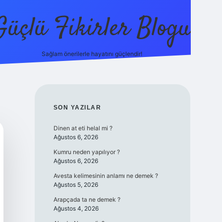
Güçlü Fikirler Blogu
Sağlam önerilerle hayatını güçlendir!
elexbet güncel giriş
betexper bahis
SIDEBAR
SON YAZILAR
Dinen at eti helal mi ?
Ağustos 6, 2026
Kumru neden yapılıyor ?
Ağustos 6, 2026
Avesta kelimesinin anlamı ne demek ?
Ağustos 5, 2026
Arapçada ta ne demek ?
Ağustos 4, 2026