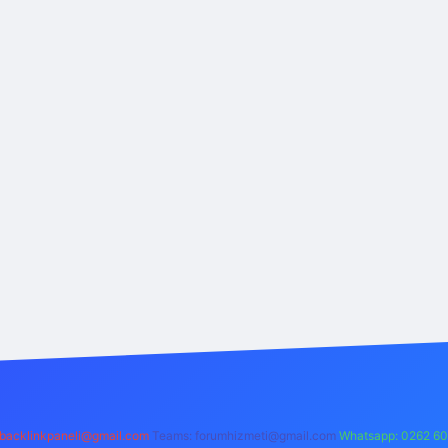
backlinkpaneli@gmail.com
Teams:
forumhizmeti@gmail.com
Whatsapp: 0262 60