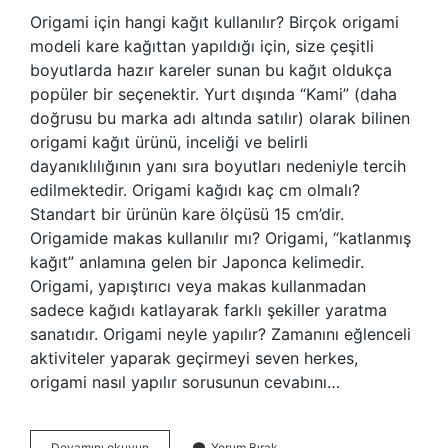
Origami için hangi kağıt kullanılır? Birçok origami
modeli kare kağıttan yapıldığı için, size çeşitli
boyutlarda hazır kareler sunan bu kağıt oldukça
popüler bir seçenektir. Yurt dışında “Kami” (daha
doğrusu bu marka adı altında satılır) olarak bilinen
origami kağıt ürünü, inceliği ve belirli
dayanıklılığının yanı sıra boyutları nedeniyle tercih
edilmektedir. Origami kağıdı kaç cm olmalı?
Standart bir ürünün kare ölçüsü 15 cm’dir.
Origamide makas kullanılır mı? Origami, “katlanmış
kağıt” anlamına gelen bir Japonca kelimedir.
Origami, yapıştırıcı veya makas kullanmadan
sadece kağıdı katlayarak farklı şekiller yaratma
sanatıdır. Origami neyle yapılır? Zamanını eğlenceli
aktiviteler yaparak geçirmeyi seven herkes,
origami nasıl yapılır sorusunun cevabını…
Origami
Devamını okuyun
Yorum Bırak