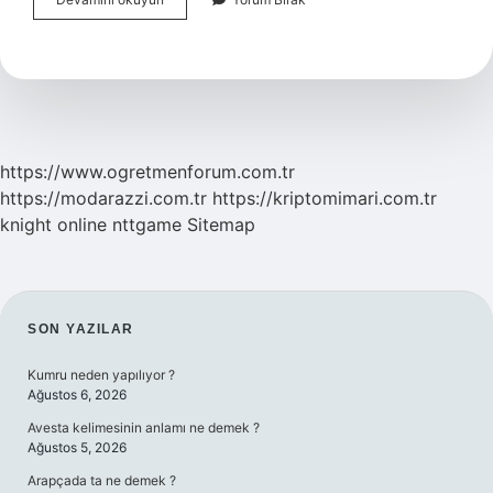
Yapmak
Için
Hangi
Kâğıt
Kullanılır
https://www.ogretmenforum.com.tr
https://modarazzi.com.tr
https://kriptomimari.com.tr
knight online
nttgame
Sitemap
SIDEBAR
SON YAZILAR
Kumru neden yapılıyor ?
Ağustos 6, 2026
Avesta kelimesinin anlamı ne demek ?
Ağustos 5, 2026
Arapçada ta ne demek ?