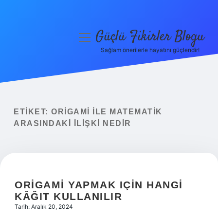
Güçlü Fikirler Blogu
menüyü
aç
Sağlam önerilerle hayatını güçlendir!
Anasayfa
Gizlilik Politikası
Yasal Uyarı
ETIKET:
ORIGAMI ILE MATEMATIK
ARASINDAKI ILIŞKI NEDIR
Hakkımızda
ORIGAMI YAPMAK IÇIN HANGI
KÂĞIT KULLANILIR
Tarih: Aralık 20, 2024