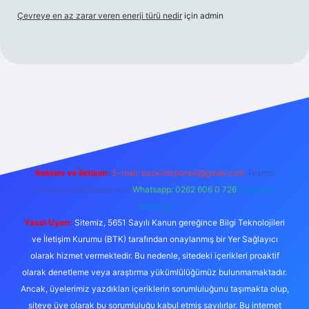
Çevreye en az zarar veren enerji türü nedir
için
admin
s
Reklam ve İletişim:
E-mail:
backlinkpaneli@gmail.com
Teams:
forumhizmeti@gmail.com
Whatsapp: 0262 606 0 726
Telegram:
@karabul
Yasal Uyarı:
Sitemiz, 5651 Sayılı Kanun gereğince Bilgi Teknolojileri
ve İletişim Kurumu (BTK) tarafından onaylanmış bir Yer Sağlayıcı
olarak hizmet vermektedir. Bu nedenle, sitedeki içerikleri proaktif
olarak denetleme veya araştırma yükümlülüğümüz bulunmamaktadır.
Ancak, üyelerimiz yazdıkları içeriklerin sorumluluğunu taşımakta olup,
siteye üye olarak bu sorumluluğu kabul etmiş sayılırlar. Bu internet