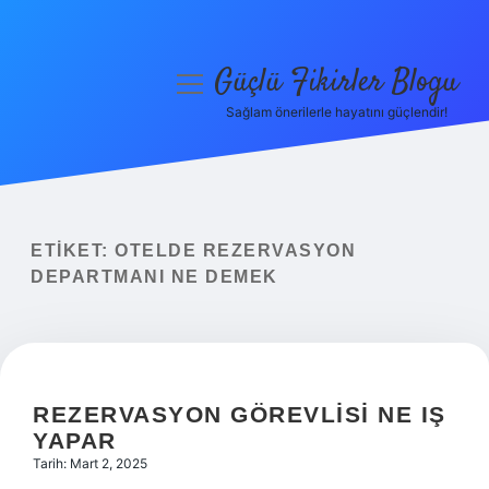
Güçlü Fikirler Blogu
menüyü
aç
Sağlam önerilerle hayatını güçlendir!
Anasayfa
Gizlilik Politikası
Yasal Uyarı
ETIKET:
OTELDE REZERVASYON
DEPARTMANI NE DEMEK
Hakkımızda
REZERVASYON GÖREVLISI NE IŞ
YAPAR
Tarih: Mart 2, 2025