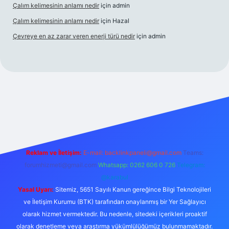
Çalım kelimesinin anlamı nedir
için
admin
Çalım kelimesinin anlamı nedir
için
Hazal
Çevreye en az zarar veren enerji türü nedir
için
admin
s
Reklam ve İletişim:
E-mail:
backlinkpaneli@gmail.com
Teams:
forumhizmeti@gmail.com
Whatsapp: 0262 606 0 726
Telegram:
@karabul
Yasal Uyarı:
Sitemiz, 5651 Sayılı Kanun gereğince Bilgi Teknolojileri
ve İletişim Kurumu (BTK) tarafından onaylanmış bir Yer Sağlayıcı
olarak hizmet vermektedir. Bu nedenle, sitedeki içerikleri proaktif
olarak denetleme veya araştırma yükümlülüğümüz bulunmamaktadır.