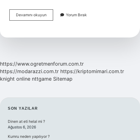
Rezervasyon
Devamını okuyun
Yorum Bırak
Görevlisi
Ne
Iş
Yapar
https://www.ogretmenforum.com.tr
https://modarazzi.com.tr
https://kriptomimari.com.tr
knight online
nttgame
Sitemap
SIDEBAR
SON YAZILAR
Dinen at eti helal mi ?
Ağustos 6, 2026
Kumru neden yapılıyor ?