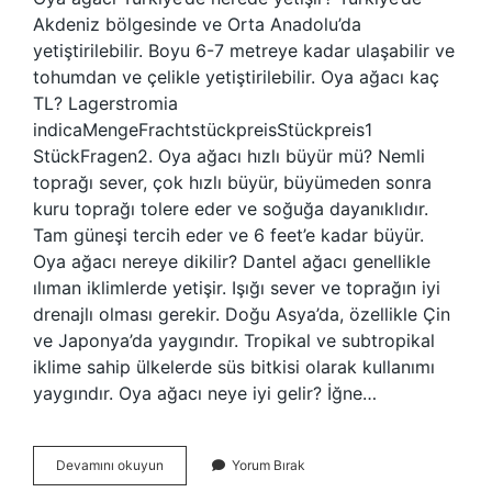
Akdeniz bölgesinde ve Orta Anadolu’da
yetiştirilebilir. Boyu 6-7 metreye kadar ulaşabilir ve
tohumdan ve çelikle yetiştirilebilir. Oya ağacı kaç
TL? Lagerstromia
indicaMengeFrachtstückpreisStückpreis1
StückFragen2. Oya ağacı hızlı büyür mü? Nemli
toprağı sever, çok hızlı büyür, büyümeden sonra
kuru toprağı tolere eder ve soğuğa dayanıklıdır.
Tam güneşi tercih eder ve 6 feet’e kadar büyür.
Oya ağacı nereye dikilir? Dantel ağacı genellikle
ılıman iklimlerde yetişir. Işığı sever ve toprağın iyi
drenajlı olması gerekir. Doğu Asya’da, özellikle Çin
ve Japonya’da yaygındır. Tropikal ve subtropikal
iklime sahip ülkelerde süs bitkisi olarak kullanımı
yaygındır. Oya ağacı neye iyi gelir? İğne…
Oya
Devamını okuyun
Yorum Bırak
Ağacı