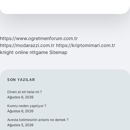
Ne
Işe
Yarar
https://www.ogretmenforum.com.tr
https://modarazzi.com.tr
https://kriptomimari.com.tr
knight online
nttgame
Sitemap
SIDEBAR
SON YAZILAR
Dinen at eti helal mi ?
Ağustos 6, 2026
Kumru neden yapılıyor ?
Ağustos 6, 2026
Avesta kelimesinin anlamı ne demek ?
Ağustos 5, 2026