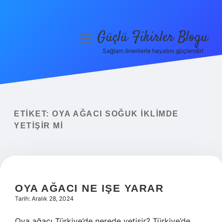
Güçlü Fikirler Blogu
menüyü
aç
Sağlam önerilerle hayatını güçlendir!
Anasayfa
Gizlilik Politikası
Yasal Uyarı
ETIKET:
OYA AĞACI SOĞUK IKLIMDE
YETIŞIR MI
Hakkımızda
OYA AĞACI NE IŞE YARAR
Tarih: Aralık 28, 2024
Oya ağacı Türkiye’de nerede yetişir? Türkiye’de