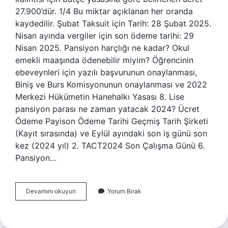
27.900’dür. 1/4 Bu miktar açıklanan her oranda
kaydedilir. Şubat Taksuit için Tarih: 28 Şubat 2025.
Nisan ayında vergiler için son ödeme tarihi: 29
Nisan 2025. Pansiyon harçlığı ne kadar? Okul
emekli maaşında ödenebilir miyim? Öğrencinin
ebeveynleri için yazılı başvurunun onaylanması,
Biniş ve Burs Komisyonunun onaylanması ve 2022
Merkezi Hükümetin Hanehalkı Yasası 8. Lise
pansiyon parası ne zaman yatacak 2024? Ücret
Ödeme Payison Ödeme Tarihi Geçmiş Tarih Şirketi
(Kayıt sırasında) ve Eylül ayındaki son iş günü son
kez (2024 yıl) 2. TACT2024 Son Çalışma Günü 6.
Pansiyon…
Pansiyon
Devamını okuyun
Yorum Bırak
Ücreti
Ne
Kadar