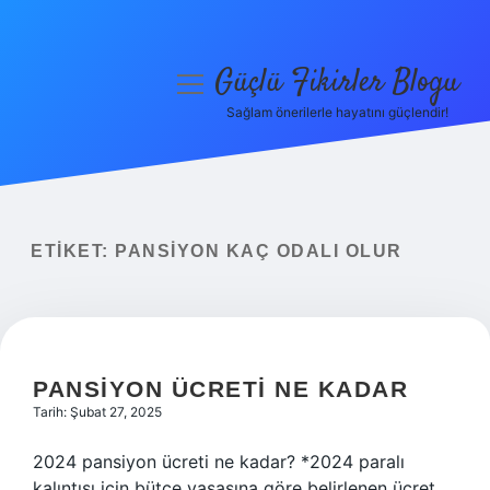
Güçlü Fikirler Blogu
menüyü
aç
Sağlam önerilerle hayatını güçlendir!
Anasayfa
Gizlilik Politikası
Yasal Uyarı
ETIKET:
PANSIYON KAÇ ODALI OLUR
Hakkımızda
PANSIYON ÜCRETI NE KADAR
Tarih: Şubat 27, 2025
2024 pansiyon ücreti ne kadar? *2024 paralı
kalıntısı için bütçe yasasına göre belirlenen ücret