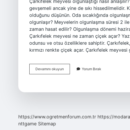
Çarkıfelek meyvesi olgunlaştığı nasıl anlaşılır
gevşemeli ancak yine de sıkı hissedilmelidir.
olduğunu düşünün. Oda sıcaklığında olgunlaşm
olgunlaşır? Meyvelerin olgunlaşma süresi 2 il
zaman hasat edilir? Olgunlaşma dönemi haziran
Çarkıfelek meyvesi ne zaman çiçek açar? Yaz ay
odunsu ve otsu özelliklere sahiptir. Çarkıfele
kırmızı renkte çiçek açar. Çarkıfelek meyves
Çarkıfelek
Devamını okuyun
Yorum Bırak
Meyvesi
Ne
Zaman
Olgunlaşır
https://www.ogretmenforum.com.tr
https://modara
nttgame
Sitemap