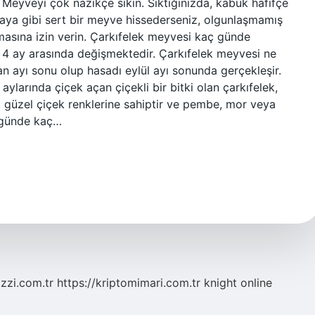
? Meyveyi çok nazikçe sıkın. Sıktığınızda, kabuk hafifçe
 Kaya gibi sert bir meyve hissederseniz, olgunlaşmamış
asına izin verin. Çarkıfelek meyvesi kaç günde
e 4 ay arasında değişmektedir. Çarkıfelek meyvesi ne
 ayı sonu olup hasadı eylül ayı sonunda gerçekleşir.
larında çiçek açan çiçekli bir bitki olan çarkıfelek,
k, güzel çiçek renklerine sahiptir ve pembe, mor veya
i günde kaç…
zzi.com.tr
https://kriptomimari.com.tr
knight online