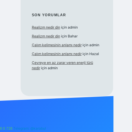
SON YORUMLAR
Realizm nedir din
için
admin
Realizm nedir din
için
Bahar
Çalım kelimesinin anlamı nedir
için
admin
Çalım kelimesinin anlamı nedir
için
Hazal
Çevreye en az zarar veren enerji türü
nedir
için
admin
6 0 726
Telegram: @karabul