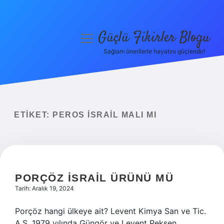
Güçlü Fikirler Blogu
menüyü
aç
Sağlam önerilerle hayatını güçlendir!
Anasayfa
Gizlilik Politikası
Yasal Uyarı
ETIKET:
PEROS İSRAIL MALI MI
Hakkımızda
PORÇÖZ İSRAIL ÜRÜNÜ MÜ
Tarih: Aralık 19, 2024
Porçöz hangi ülkeye ait? Levent Kimya San ve Tic.
A.Ş. 1979 yılında Güngör ve Levent Pekşen