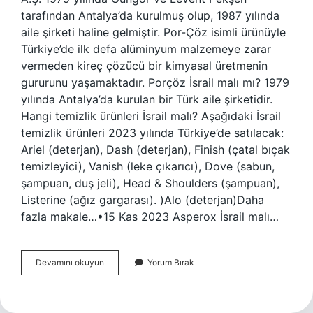
tarafından Antalya’da kurulmuş olup, 1987 yılında
aile şirketi haline gelmiştir. Por-Çöz isimli ürünüyle
Türkiye’de ilk defa alüminyum malzemeye zarar
vermeden kireç çözücü bir kimyasal üretmenin
gururunu yaşamaktadır. Porçöz İsrail malı mı? 1979
yılında Antalya’da kurulan bir Türk aile şirketidir.
Hangi temizlik ürünleri İsrail malı? Aşağıdaki İsrail
temizlik ürünleri 2023 yılında Türkiye’de satılacak:
Ariel (deterjan), Dash (deterjan), Finish (çatal bıçak
temizleyici), Vanish (leke çıkarıcı), Dove (sabun,
şampuan, duş jeli), Head & Shoulders (şampuan),
Listerine (ağız gargarası). )Alo (deterjan)Daha
fazla makale…•15 Kas 2023 Asperox İsrail malı…
Porçöz
Devamını okuyun
Yorum Bırak
İSrail
Ürünü
Mü