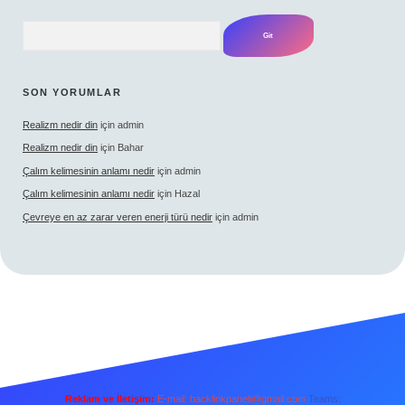
Arama
SON YORUMLAR
Realizm nedir din
için
admin
Realizm nedir din
için
Bahar
Çalım kelimesinin anlamı nedir
için
admin
Çalım kelimesinin anlamı nedir
için
Hazal
Çevreye en az zarar veren enerji türü nedir
için
admin
Reklam ve İletişim:
E-mail:
backlinkpaneli@gmail.com
Teams: