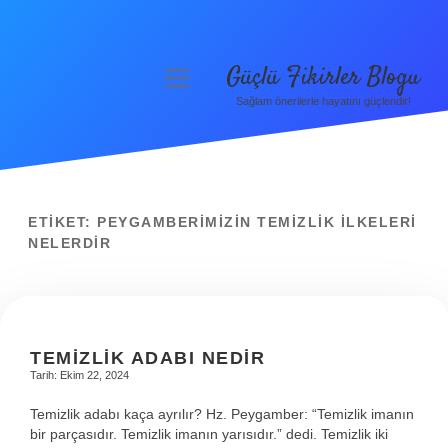
Güçlü Fikirler Blogu
menüyü
aç
Sağlam önerilerle hayatını güçlendir!
Anasayfa
Gizlilik Politikası
Yasal Uyarı
ETIKET:
PEYGAMBERIMIZIN TEMIZLIK ILKELERI
NELERDIR
Hakkımızda
TEMIZLIK ADABI NEDIR
Tarih: Ekim 22, 2024
Temizlik adabı kaça ayrılır? Hz. Peygamber: “Temizlik imanın
bir parçasıdır. Temizlik imanın yarısıdır.” dedi. Temizlik iki