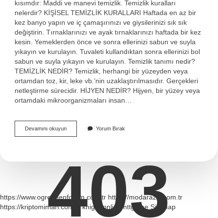
kısımdır: Maddi ve manevi temizlik. Temizlik kuralları
nelerdir? KİŞİSEL TEMİZLİK KURALLARI Haftada en az bir
kez banyo yapın ve iç çamaşırınızı ve giysilerinizi sık sık
değiştirin. Tırnaklarınızı ve ayak tırnaklarınızı haftada bir kez
kesin. Yemeklerden önce ve sonra ellerinizi sabun ve suyla
yıkayın ve kurulayın. Tuvaleti kullandıktan sonra ellerinizi bol
sabun ve suyla yıkayın ve kurulayın. Temizlik tanımı nedir?
TEMİZLİK NEDİR? Temizlik, herhangi bir yüzeyden veya
ortamdan toz, kir, leke vb.’nin uzaklaştırılmasıdır. Gerçekleri
netleştirme sürecidir. HİJYEN NEDİR? Hijyen, bir yüzey veya
ortamdaki mikroorganizmaları insan…
Temizlik
Devamını okuyun
Yorum Bırak
Adabı
Nedir
403
https://www.ogretmenforum.com.tr
https://modarazzi.com.tr
https://kriptomimari.com.tr
knight online
nttgame
Sitemap