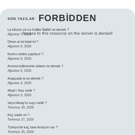
FORBIDDEN
SIDEBAR
SON YAZILAR
La tahzen ve La Galibe İllallah ne demek ?
Access to this resource on the server is denied!
Ağustos 7, 2026
Dinen at eti helal mi ?
Ağustos 6, 2026
Kumru neden yapılıyor ?
Ağustos 6, 2026
Avesta kelimesinin anlamı ne demek ?
Ağustos 5, 2026
Arapçada ta ne demek ?
Ağustos 4, 2026
Ahad-ı Nas nedir ?
Ağustos 3, 2026
Veysi Aktaş’ın suçu nedir ?
Temmuz 29, 2026
Koç sadık mı ?
Temmuz 27, 2026
Türkiye’de kaç tane Amazon var ?
Temmuz 25, 2026