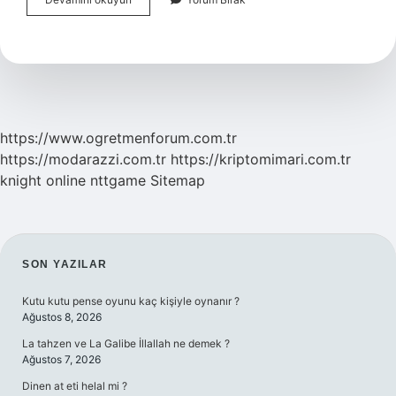
Ütü
Kendi
Kendini
Kapatır
Mi
https://www.ogretmenforum.com.tr
https://modarazzi.com.tr
https://kriptomimari.com.tr
knight online
nttgame
Sitemap
SIDEBAR
SON YAZILAR
Kutu kutu pense oyunu kaç kişiyle oynanır ?
Ağustos 8, 2026
La tahzen ve La Galibe İllallah ne demek ?
Ağustos 7, 2026
Dinen at eti helal mi ?