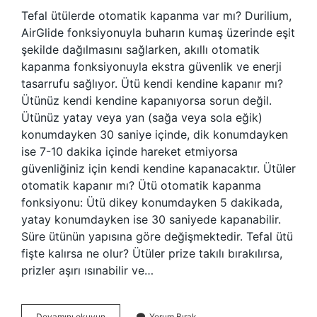
Tefal ütülerde otomatik kapanma var mı? Durilium,
AirGlide fonksiyonuyla buharın kumaş üzerinde eşit
şekilde dağılmasını sağlarken, akıllı otomatik
kapanma fonksiyonuyla ekstra güvenlik ve enerji
tasarrufu sağlıyor. Ütü kendi kendine kapanır mı?
Ütünüz kendi kendine kapanıyorsa sorun değil.
Ütünüz yatay veya yan (sağa veya sola eğik)
konumdayken 30 saniye içinde, dik konumdayken
ise 7-10 dakika içinde hareket etmiyorsa
güvenliğiniz için kendi kendine kapanacaktır. Ütüler
otomatik kapanır mı? Ütü otomatik kapanma
fonksiyonu: Ütü dikey konumdayken 5 dakikada,
yatay konumdayken ise 30 saniyede kapanabilir.
Süre ütünün yapısına göre değişmektedir. Tefal ütü
fişte kalırsa ne olur? Ütüler prize takılı bırakılırsa,
prizler aşırı ısınabilir ve…
Tefal
Devamını okuyun
Yorum Bırak