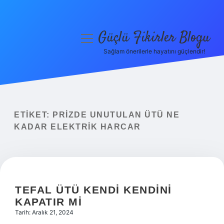
Güçlü Fikirler Blogu
menüyü
aç
Sağlam önerilerle hayatını güçlendir!
Anasayfa
Gizlilik Politikası
Yasal Uyarı
ETIKET:
PRIZDE UNUTULAN ÜTÜ NE
KADAR ELEKTRIK HARCAR
Hakkımızda
TEFAL ÜTÜ KENDI KENDINI
KAPATIR MI
Tarih: Aralık 21, 2024