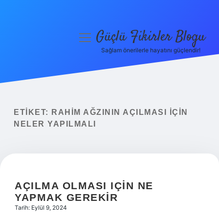
Güçlü Fikirler Blogu
menüyü
aç
Sağlam önerilerle hayatını güçlendir!
Anasayfa
Gizlilik Politikası
Yasal Uyarı
ETIKET:
RAHIM AĞZININ AÇILMASI IÇIN
NELER YAPILMALI
Hakkımızda
AÇILMA OLMASI IÇIN NE
YAPMAK GEREKIR
Tarih: Eylül 9, 2024