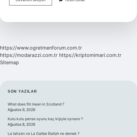
Olması
Için
Ne
Yapmak
Gerekir
https://www.ogretmenforum.com.tr
https://modarazzi.com.tr
https://kriptomimari.com.tr
Sitemap
SIDEBAR
SON YAZILAR
What does flit mean in Scotland ?
Ağustos 9, 2026
Kutu kutu pense oyunu kaç kişiyle oynanır ?
Ağustos 8, 2026
La tahzen ve La Galibe İllallah ne demek ?