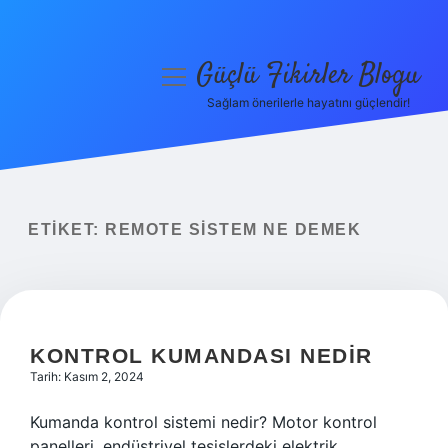
Güçlü Fikirler Blogu
menüyü
aç
Sağlam önerilerle hayatını güçlendir!
Anasayfa
Gizlilik Politikası
Yasal Uyarı
ETIKET:
REMOTE SISTEM NE DEMEK
Hakkımızda
KONTROL KUMANDASI NEDIR
Tarih: Kasım 2, 2024
Kumanda kontrol sistemi nedir? Motor kontrol
panelleri, endüstriyel tesislerdeki elektrik