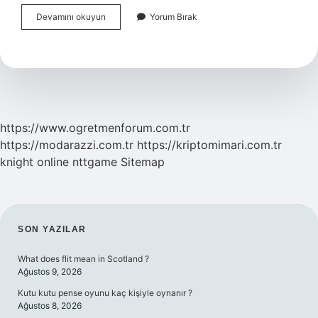
Sahil
Devamını okuyun
Yorum Bırak
Güvenlik
Eğitimi
Kaç
Ay
https://www.ogretmenforum.com.tr
https://modarazzi.com.tr
https://kriptomimari.com.tr
knight online
nttgame
Sitemap
SIDEBAR
SON YAZILAR
What does flit mean in Scotland ?
Ağustos 9, 2026
Kutu kutu pense oyunu kaç kişiyle oynanır ?
Ağustos 8, 2026