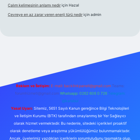
Çalım kelimesinin anlamı nedir
için
Hazal
Çevreye en az zarar veren enerji türü nedir
için
admin
per bahis
Reklam ve İletişim:
E-mail:
backlinkpaneli@gmail.com
Teams:
forumhizmeti@gmail.com
Whatsapp: 0262 606 0 726
Telegram:
@karabul
Yasal Uyarı:
Sitemiz, 5651 Sayılı Kanun gereğince Bilgi Teknolojileri
ve İletişim Kurumu (BTK) tarafından onaylanmış bir Yer Sağlayıcı
olarak hizmet vermektedir. Bu nedenle, sitedeki içerikleri proaktif
olarak denetleme veya araştırma yükümlülüğümüz bulunmamaktadır.
Ancak, üyelerimiz yazdıkları içeriklerin sorumluluğunu taşımakta olup,