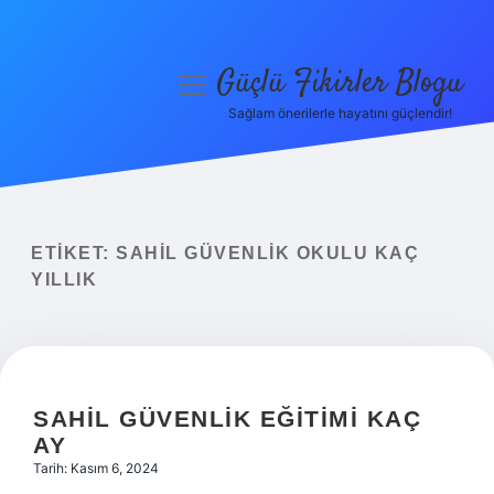
Güçlü Fikirler Blogu
menüyü
aç
Sağlam önerilerle hayatını güçlendir!
Anasayfa
Gizlilik Politikası
Yasal Uyarı
ETIKET:
SAHIL GÜVENLIK OKULU KAÇ
YILLIK
Hakkımızda
SAHIL GÜVENLIK EĞITIMI KAÇ
AY
Tarih: Kasım 6, 2024