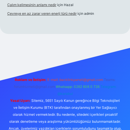
Çalım kelimesinin anlamı nedir
için
Hazal
Çevreye en az zarar veren enerji türü nedir
için
admin
is
Reklam ve İletişim:
E-mail:
backlinkpaneli@gmail.com
Teams:
forumhizmeti@gmail.com
Whatsapp: 0262 606 0 726
Telegram:
@karabul
Yasal Uyarı:
Sitemiz, 5651 Sayılı Kanun gereğince Bilgi Teknolojileri
ve İletişim Kurumu (BTK) tarafından onaylanmış bir Yer Sağlayıcı
olarak hizmet vermektedir. Bu nedenle, sitedeki içerikleri proaktif
olarak denetleme veya araştırma yükümlülüğümüz bulunmamaktadır.
Ancak, üyelerimiz yazdıkları içeriklerin sorumluluğunu taşımakta olup,