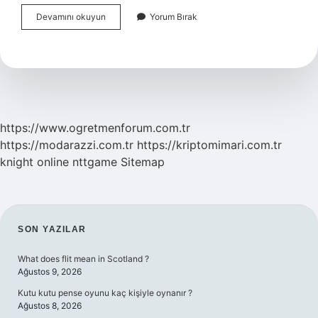
Sel
Devamını okuyun
Yorum Bırak
Olmadan
Önce
Ne
Yapmalıyız
https://www.ogretmenforum.com.tr
https://modarazzi.com.tr
https://kriptomimari.com.tr
knight online
nttgame
Sitemap
SIDEBAR
SON YAZILAR
What does flit mean in Scotland ?
Ağustos 9, 2026
Kutu kutu pense oyunu kaç kişiyle oynanır ?
Ağustos 8, 2026