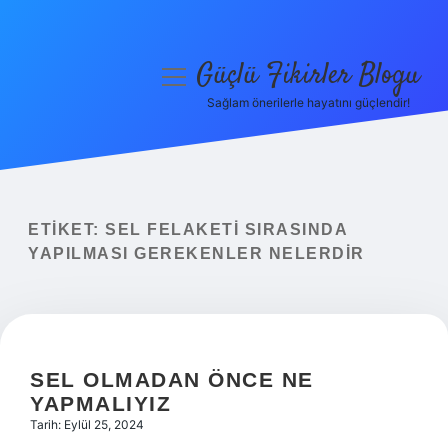
Güçlü Fikirler Blogu
menüyü
aç
Sağlam önerilerle hayatını güçlendir!
Anasayfa
Gizlilik Politikası
Yasal Uyarı
ETIKET:
SEL FELAKETI SIRASINDA
YAPILMASI GEREKENLER NELERDIR
Hakkımızda
SEL OLMADAN ÖNCE NE
YAPMALIYIZ
Tarih: Eylül 25, 2024