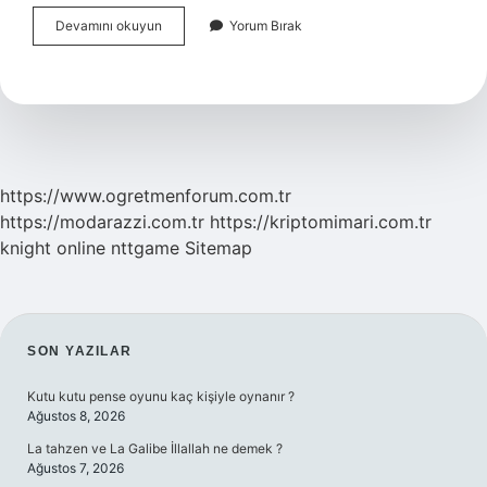
Sigorta
Devamını okuyun
Yorum Bırak
Girişi
Yanlış
Yapılırsa
Ne
Olur
https://www.ogretmenforum.com.tr
https://modarazzi.com.tr
https://kriptomimari.com.tr
knight online
nttgame
Sitemap
SIDEBAR
SON YAZILAR
Kutu kutu pense oyunu kaç kişiyle oynanır ?
Ağustos 8, 2026
La tahzen ve La Galibe İllallah ne demek ?
Ağustos 7, 2026