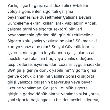
Yanlış sigorta girişi nasıl düzeltilir? E-bildirim
yoluyla gönderilen sigortalı çalışma
beyannamesinde düzeltmeler Çalışma Beyanı
Güncelleme ekranı kullanılarak yapılabilir. Ancak,
çalışma tarihi ve sigorta sektörü bilgileri
beyannamenin gönderildiği gün düzeltilmelidir.
Sigorta kolu yanlış yazılırsa ne olur? SSI mesleki
kod yazmazsa ne olur? Sosyal Güvenlik İdaresi,
işverenlerin sigorta kayıtlarında çalışanlarına ait
mesleki kod alanının boş veya yanlış olduğunu
tespit ederse, işyerine idari cezalar uygulanacaktır.
SGK girişi geriye dönük yapılır mı? Sigorta girişi
geriye dönük olarak mı yapılır? Sonraki sigorta
girişi yalnızca çalışanın başvurusu veya beyanı
üzerine yapılamaz. Çalışan 1 günlük sigorta
girişinin geriye dönük olarak yapılmasını istiyorsa,
yani sigorta başlangıcının belirlenmesini istiyorsa,…