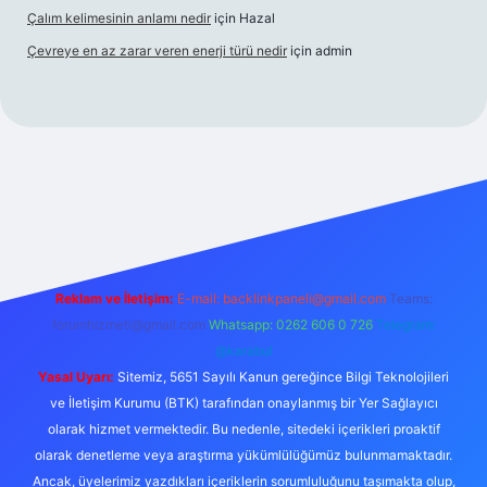
Çalım kelimesinin anlamı nedir
için
Hazal
Çevreye en az zarar veren enerji türü nedir
için
admin
s
Reklam ve İletişim:
E-mail:
backlinkpaneli@gmail.com
Teams:
forumhizmeti@gmail.com
Whatsapp: 0262 606 0 726
Telegram:
@karabul
Yasal Uyarı:
Sitemiz, 5651 Sayılı Kanun gereğince Bilgi Teknolojileri
ve İletişim Kurumu (BTK) tarafından onaylanmış bir Yer Sağlayıcı
olarak hizmet vermektedir. Bu nedenle, sitedeki içerikleri proaktif
olarak denetleme veya araştırma yükümlülüğümüz bulunmamaktadır.
Ancak, üyelerimiz yazdıkları içeriklerin sorumluluğunu taşımakta olup,