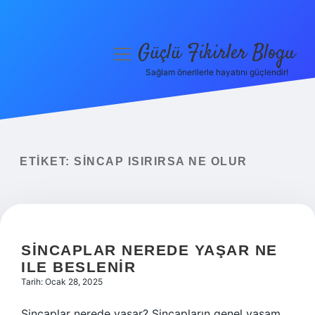
Güçlü Fikirler Blogu
menüyü
aç
Sağlam önerilerle hayatını güçlendir!
Anasayfa
Gizlilik Politikası
Yasal Uyarı
ETIKET:
SINCAP ISIRIRSA NE OLUR
Hakkımızda
SINCAPLAR NEREDE YAŞAR NE
ILE BESLENIR
Tarih: Ocak 28, 2025
Sincaplar nerede yaşar? Sincapların genel yaşam