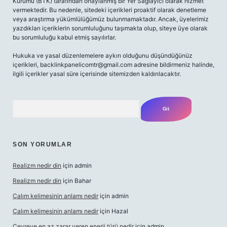
Kurumu (BTK) tarafından onaylanmış bir Yer Sağlayıcı olarak hizmet
vermektedir. Bu nedenle, sitedeki içerikleri proaktif olarak denetleme
veya araştırma yükümlülüğümüz bulunmamaktadır. Ancak, üyelerimiz
yazdıkları içeriklerin sorumluluğunu taşımakta olup, siteye üye olarak
bu sorumluluğu kabul etmiş sayılırlar.
Hukuka ve yasal düzenlemelere aykırı olduğunu düşündüğünüz
içerikleri,
backlinkpanelicomtr@gmail.com
adresine bildirmeniz halinde,
ilgili içerikler yasal süre içerisinde sitemizden kaldırılacaktır.
Arama
SON YORUMLAR
Realizm nedir din
için
admin
Realizm nedir din
için
Bahar
Çalım kelimesinin anlamı nedir
için
admin
Çalım kelimesinin anlamı nedir
için
Hazal
Çevreye en az zarar veren enerji türü nedir
için
admin