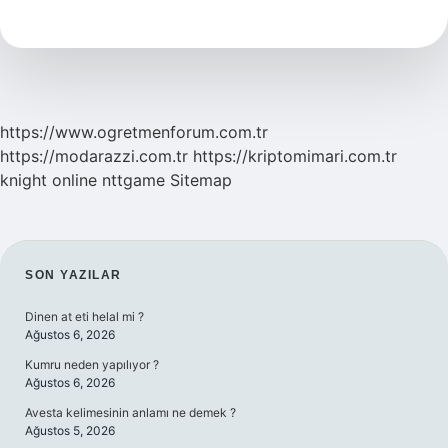
Yaşar
Ne
Ile
Beslenir
https://www.ogretmenforum.com.tr
https://modarazzi.com.tr
https://kriptomimari.com.tr
knight online
nttgame
Sitemap
SIDEBAR
SON YAZILAR
Dinen at eti helal mi ?
Ağustos 6, 2026
Kumru neden yapılıyor ?
Ağustos 6, 2026
Avesta kelimesinin anlamı ne demek ?
Ağustos 5, 2026