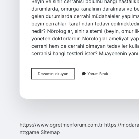
Beyin ve sinir cerrahisi bölümü hangi hastalı
durumlarda, omurga kanalının daralması ve be
gelen durumlarda cerrahi müdahaleler yapılmakta
beyin cerrahları tarafından tedavi edilmektedir.
nedir? Nörologlar, sinir sistemi (beyin, omurili
yöneten doktorlardır. Nörologlar ameliyat yap
cerrahi hem de cerrahi olmayan tedaviler kulla
cerrahisi hangi testleri ister? Muayenenin yanı 
Beyin
Devamını okuyun
Yorum Bırak
Ve
Sinir
Cerrahisi
Hangi
Şikayetlere
Bakar
https://www.ogretmenforum.com.tr
https://modara
nttgame
Sitemap