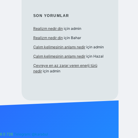
SON YORUMLAR
Realizm nedir din
için
admin
Realizm nedir din
için
Bahar
Çalım kelimesinin anlamı nedir
için
admin
Çalım kelimesinin anlamı nedir
için
Hazal
Çevreye en az zarar veren enerji türü
nedir
için
admin
6 0 726
Telegram: @karabul