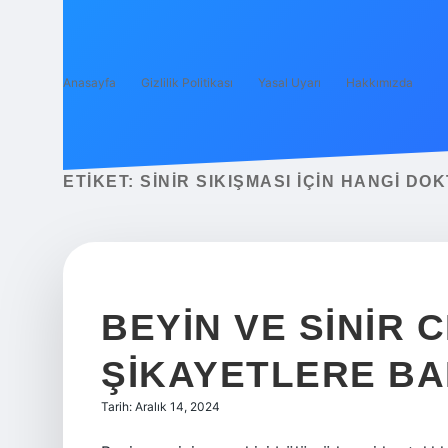
Anasayfa
Gizlilik Politikası
Yasal Uyarı
Hakkımızda
ETIKET:
SINIR SIKIŞMASI IÇIN HANGI D
BEYIN VE SINIR 
ŞIKAYETLERE B
Tarih: Aralık 14, 2024