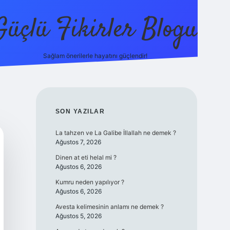
Güçlü Fikirler Blogu
Sağlam önerilerle hayatını güçlendir!
elexbet güncel giriş
betexper bahis
SIDEBAR
SON YAZILAR
La tahzen ve La Galibe İllallah ne demek ?
Ağustos 7, 2026
Dinen at eti helal mi ?
Ağustos 6, 2026
Kumru neden yapılıyor ?
Ağustos 6, 2026
Avesta kelimesinin anlamı ne demek ?
Ağustos 5, 2026