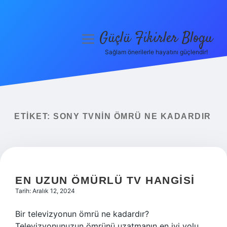
Güçlü Fikirler Blogu
menüyü
aç
Sağlam önerilerle hayatını güçlendir!
Anasayfa
Gizlilik Politikası
Yasal Uyarı
ETIKET:
SONY TVNIN ÖMRÜ NE KADARDIR
Hakkımızda
EN UZUN ÖMÜRLÜ TV HANGISI
Tarih: Aralık 12, 2024
Bir televizyonun ömrü ne kadardır?
Televizyonunuzun ömrünü uzatmanın en iyi yolu,