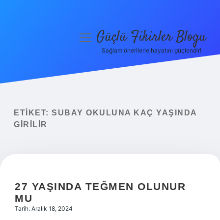
Güçlü Fikirler Blogu
menüyü
aç
Sağlam önerilerle hayatını güçlendir!
Anasayfa
Gizlilik Politikası
Yasal Uyarı
ETIKET:
SUBAY OKULUNA KAÇ YAŞINDA
GIRILIR
Hakkımızda
27 YAŞINDA TEĞMEN OLUNUR
MU
Tarih: Aralık 18, 2024