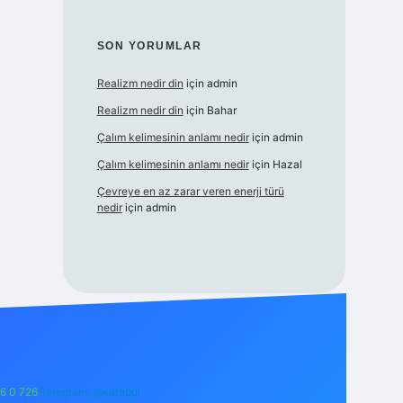
SON YORUMLAR
Realizm nedir din
için
admin
Realizm nedir din
için
Bahar
Çalım kelimesinin anlamı nedir
için
admin
Çalım kelimesinin anlamı nedir
için
Hazal
Çevreye en az zarar veren enerji türü
nedir
için
admin
6 0 726
Telegram: @karabul