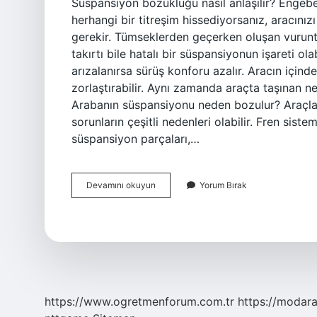
Süspansiyon bozukluğu nasıl anlaşılır? Engebe
herhangi bir titreşim hissediyorsanız, aracını
gerekir. Tümseklerden geçerken oluşan vuruntu
takırtı bile hatalı bir süspansiyonun işareti ol
arızalanırsa sürüş konforu azalır. Aracın içind
zorlaştırabilir. Aynı zamanda araçta taşınan ne
Arabanın süspansiyonu neden bozulur? Araçların
sorunların çeşitli nedenleri olabilir. Fren siste
süspansiyon parçaları,…
Süspansiyonun
Devamını okuyun
Yorum Bırak
Bozuk
Olduğu
Nasıl
Anlaşılır
https://www.ogretmenforum.com.tr
https://modara