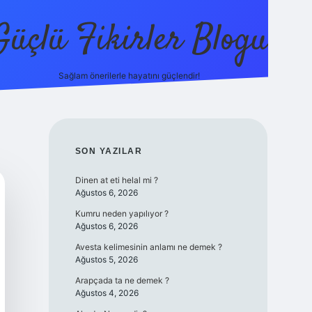
Güçlü Fikirler Blogu
Sağlam önerilerle hayatını güçlendir!
elexbet güncel giriş
betexper bahis
SIDEBAR
SON YAZILAR
Dinen at eti helal mi ?
Ağustos 6, 2026
Kumru neden yapılıyor ?
Ağustos 6, 2026
Avesta kelimesinin anlamı ne demek ?
Ağustos 5, 2026
Arapçada ta ne demek ?
Ağustos 4, 2026