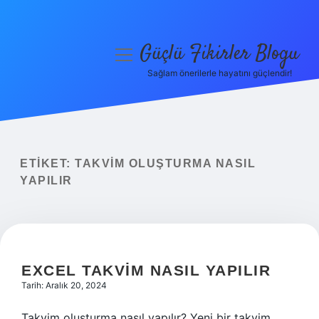
Güçlü Fikirler Blogu
menüyü
aç
Sağlam önerilerle hayatını güçlendir!
Anasayfa
Gizlilik Politikası
Yasal Uyarı
ETIKET:
TAKVIM OLUŞTURMA NASIL
YAPILIR
Hakkımızda
EXCEL TAKVIM NASIL YAPILIR
Tarih: Aralık 20, 2024
Takvim oluşturma nasıl yapılır? Yeni bir takvim