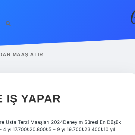
DAR MAAŞ ALIR
 IŞ YAPAR
re Usta Terzi Maaşları 2024Deneyim Süresi En Düşük
 4 yıl17.700₺20.800₺5 – 9 yıl19.700₺23.400₺10 yıl