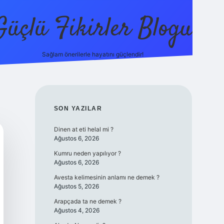
Güçlü Fikirler Blogu
Sağlam önerilerle hayatını güçlendir!
elexbet güncel giriş
betexper bahis
SIDEBAR
SON YAZILAR
Dinen at eti helal mi ?
Ağustos 6, 2026
Kumru neden yapılıyor ?
Ağustos 6, 2026
Avesta kelimesinin anlamı ne demek ?
Ağustos 5, 2026
Arapçada ta ne demek ?
Ağustos 4, 2026