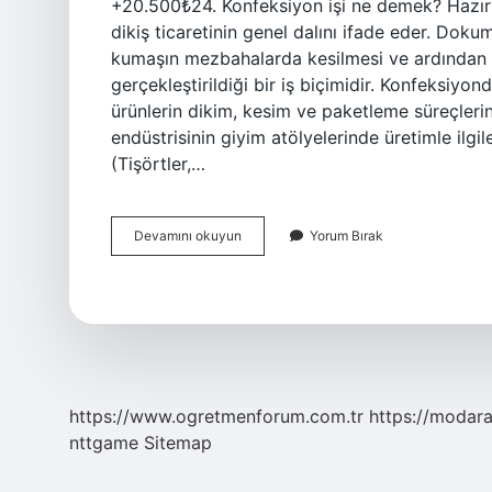
+20.500₺24. Konfeksiyon işi ne demek? Hazır g
dikiş ticaretinin genel dalını ifade eder. Dok
kumaşın mezbahalarda kesilmesi ve ardından di
gerçekleştirildiği bir iş biçimidir. Konfeksiyon
ürünlerin dikim, kesim ve paketleme süreçlerini
endüstrisinin giyim atölyelerinde üretimle ilgil
(Tişörtler,…
Konfeksiyon
Devamını okuyun
Yorum Bırak
Ne
Iş
Yapar
https://www.ogretmenforum.com.tr
https://modara
nttgame
Sitemap