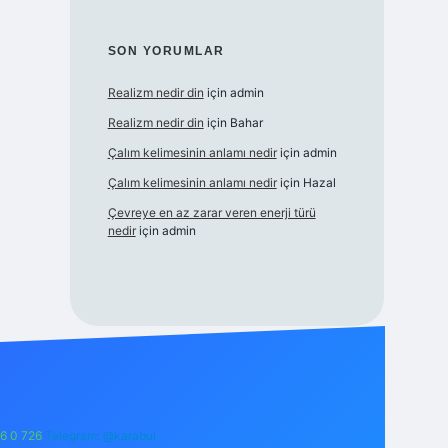
SON YORUMLAR
Realizm nedir din
için
admin
Realizm nedir din
için
Bahar
Çalım kelimesinin anlamı nedir
için
admin
Çalım kelimesinin anlamı nedir
için
Hazal
Çevreye en az zarar veren enerji türü
nedir
için
admin
6 0 726
Telegram: @karabul