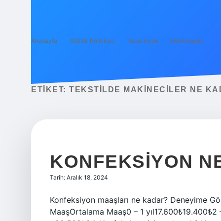
Anasayfa
Gizlilik Politikası
Yasal Uyarı
Hakkımızda
ETIKET:
TEKSTILDE MAKINECILER NE KA
KONFEKSIYON NE
Tarih: Aralık 18, 2024
Konfeksiyon maaşları ne kadar? Deneyime Gö
MaaşOrtalama Maaş0 – 1 yıl17.600₺19.400₺2 –