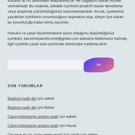
Kurumu (BTK) tarafından onaylanmış bir Yer Sağlayıcı olarak hizmet
vermektedir. Bu nedenle, sitedeki içerikleri proaktif olarak denetleme
veya araştırma yükümlülüğümüz bulunmamaktadır. Ancak, üyelerimiz
yazdıkları içeriklerin sorumluluğunu taşımakta olup, siteye üye olarak
bu sorumluluğu kabul etmiş sayılırlar.
Hukuka ve yasal düzenlemelere aykırı olduğunu düşündüğünüz
içerikleri,
backlinkpanelicomtr@gmail.com
adresine bildirmeniz halinde,
ilgili içerikler yasal süre içerisinde sitemizden kaldırılacaktır.
Arama
SON YORUMLAR
Realizm nedir din
için
admin
Realizm nedir din
için
Bahar
Çalım kelimesinin anlamı nedir
için
admin
Çalım kelimesinin anlamı nedir
için
Hazal
Çevreye en az zarar veren enerji türü nedir
için
admin