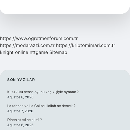
Latif
100
Salavatı
Fatih
Ne
Zaman
Okunur
https://www.ogretmenforum.com.tr
https://modarazzi.com.tr
https://kriptomimari.com.tr
knight online
nttgame
Sitemap
SIDEBAR
SON YAZILAR
Kutu kutu pense oyunu kaç kişiyle oynanır ?
Ağustos 8, 2026
La tahzen ve La Galibe İllallah ne demek ?
Ağustos 7, 2026
Dinen at eti helal mi ?
Ağustos 6, 2026