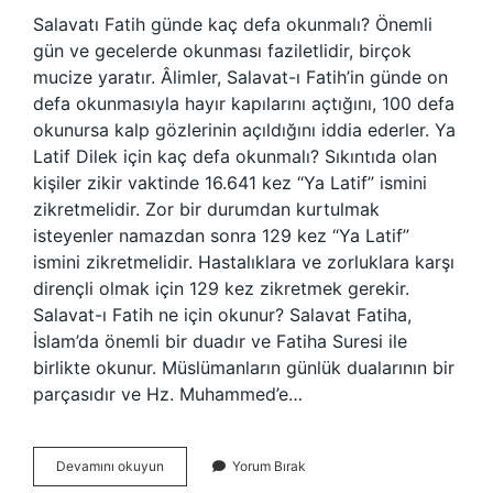
Salavatı Fatih günde kaç defa okunmalı? Önemli
gün ve gecelerde okunması faziletlidir, birçok
mucize yaratır. Âlimler, Salavat-ı Fatih’in günde on
defa okunmasıyla hayır kapılarını açtığını, 100 defa
okunursa kalp gözlerinin açıldığını iddia ederler. Ya
Latif Dilek için kaç defa okunmalı? Sıkıntıda olan
kişiler zikir vaktinde 16.641 kez “Ya Latif” ismini
zikretmelidir. Zor bir durumdan kurtulmak
isteyenler namazdan sonra 129 kez “Ya Latif”
ismini zikretmelidir. Hastalıklara ve zorluklara karşı
dirençli olmak için 129 kez zikretmek gerekir.
Salavat-ı Fatih ne için okunur? Salavat Fatiha,
İslam’da önemli bir duadır ve Fatiha Suresi ile
birlikte okunur. Müslümanların günlük dualarının bir
parçasıdır ve Hz. Muhammed’e…
1000
Devamını okuyun
Yorum Bırak
Ya