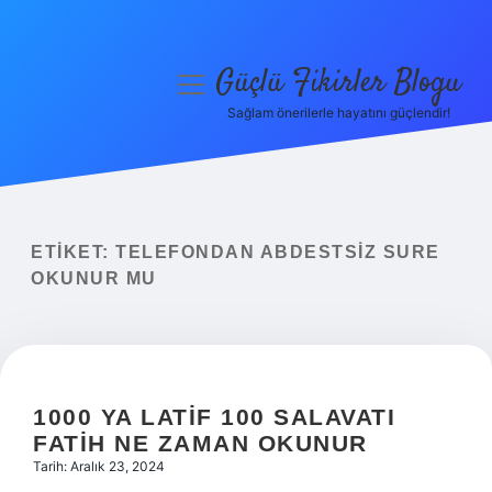
Güçlü Fikirler Blogu
menüyü
aç
Sağlam önerilerle hayatını güçlendir!
Anasayfa
Gizlilik Politikası
Yasal Uyarı
ETIKET:
TELEFONDAN ABDESTSIZ SURE
OKUNUR MU
Hakkımızda
1000 YA LATIF 100 SALAVATI
FATIH NE ZAMAN OKUNUR
Tarih: Aralık 23, 2024