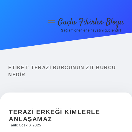
Güçlü Fikirler Blogu
menüyü
aç
Sağlam önerilerle hayatını güçlendir!
Anasayfa
Gizlilik Politikası
Yasal Uyarı
ETIKET:
TERAZI BURCUNUN ZIT BURCU
NEDIR
Hakkımızda
TERAZI ERKEĞI KIMLERLE
ANLAŞAMAZ
Tarih: Ocak 6, 2025