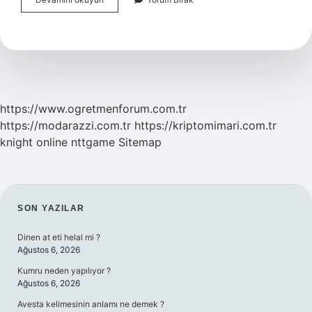
Erkeği
Kimlerle
Anlaşamaz
https://www.ogretmenforum.com.tr
https://modarazzi.com.tr
https://kriptomimari.com.tr
knight online
nttgame
Sitemap
SIDEBAR
SON YAZILAR
Dinen at eti helal mi ?
Ağustos 6, 2026
Kumru neden yapılıyor ?
Ağustos 6, 2026
Avesta kelimesinin anlamı ne demek ?