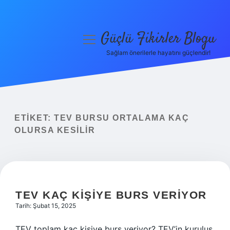
Güçlü Fikirler Blogu
menüyü
aç
Sağlam önerilerle hayatını güçlendir!
Anasayfa
Gizlilik Politikası
Yasal Uyarı
ETIKET:
TEV BURSU ORTALAMA KAÇ
OLURSA KESILIR
Hakkımızda
TEV KAÇ KIŞIYE BURS VERIYOR
Tarih: Şubat 15, 2025
TEV toplam kaç kişiye burs veriyor? TEV’in kuruluş