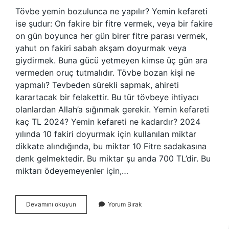
Tövbe yemin bozulunca ne yapılır? Yemin kefareti
ise şudur: On fakire bir fitre vermek, veya bir fakire
on gün boyunca her gün birer fitre parası vermek,
yahut on fakiri sabah akşam doyurmak veya
giydirmek. Buna gücü yetmeyen kimse üç gün ara
vermeden oruç tutmalıdır. Tövbe bozan kişi ne
yapmalı? Tevbeden sürekli sapmak, ahireti
karartacak bir felakettir. Bu tür tövbeye ihtiyacı
olanlardan Allah’a sığınmak gerekir. Yemin kefareti
kaç TL 2024? Yemin kefareti ne kadardır? 2024
yılında 10 fakiri doyurmak için kullanılan miktar
dikkate alındığında, bu miktar 10 Fitre sadakasına
denk gelmektedir. Bu miktar şu anda 700 TL’dir. Bu
miktarı ödeyemeyenler için,…
Tövbe
Devamını okuyun
Yorum Bırak
Bozmanın
Kefareti