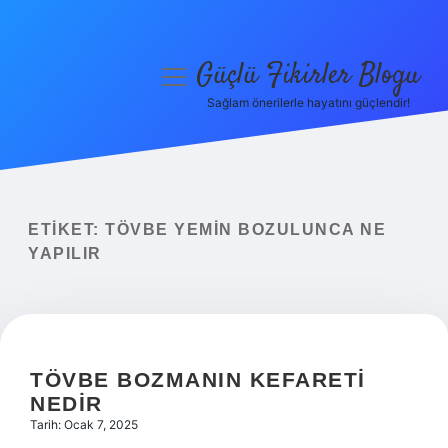
Güçlü Fikirler Blogu
menüyü
aç
Sağlam önerilerle hayatını güçlendir!
Anasayfa
Gizlilik Politikası
Yasal Uyarı
ETIKET:
TÖVBE YEMIN BOZULUNCA NE
YAPILIR
Hakkımızda
TÖVBE BOZMANIN KEFARETI
NEDIR
Tarih: Ocak 7, 2025