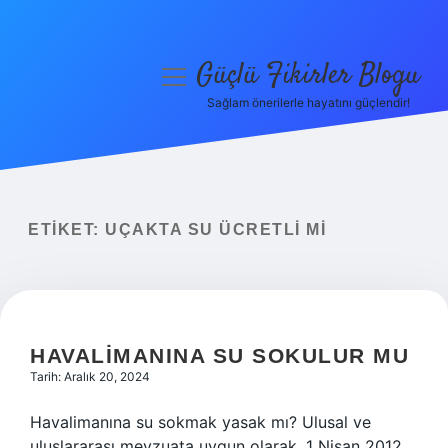
Güçlü Fikirler Blogu
menüyü
aç
Sağlam önerilerle hayatını güçlendir!
Anasayfa
Gizlilik Politikası
Yasal Uyarı
ETIKET:
UÇAKTA SU ÜCRETLI MI
Hakkımızda
HAVALIMANINA SU SOKULUR MU
Tarih: Aralık 20, 2024
Havalimanına su sokmak yasak mı? Ulusal ve
uluslararası mevzuata uygun olarak, 1 Nisan 2012