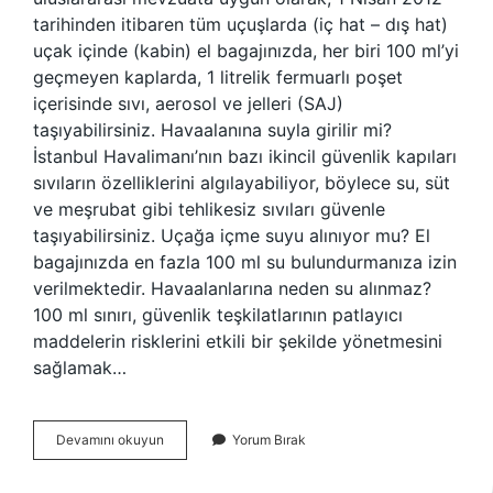
tarihinden itibaren tüm uçuşlarda (iç hat – dış hat)
uçak içinde (kabin) el bagajınızda, her biri 100 ml’yi
geçmeyen kaplarda, 1 litrelik fermuarlı poşet
içerisinde sıvı, aerosol ve jelleri (SAJ)
taşıyabilirsiniz. Havaalanına suyla girilir mi?
İstanbul Havalimanı’nın bazı ikincil güvenlik kapıları
sıvıların özelliklerini algılayabiliyor, böylece su, süt
ve meşrubat gibi tehlikesiz sıvıları güvenle
taşıyabilirsiniz. Uçağa içme suyu alınıyor mu? El
bagajınızda en fazla 100 ml su bulundurmanıza izin
verilmektedir. Havaalanlarına neden su alınmaz?
100 ml sınırı, güvenlik teşkilatlarının patlayıcı
maddelerin risklerini etkili bir şekilde yönetmesini
sağlamak…
Havalimanına
Devamını okuyun
Yorum Bırak
Su
Sokulur