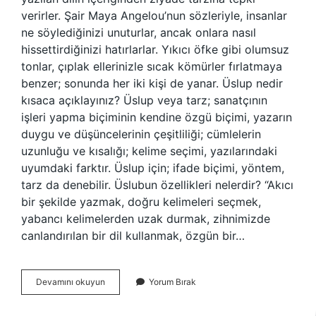
verirler. Şair Maya Angelou’nun sözleriyle, insanlar
ne söylediğinizi unuturlar, ancak onlara nasıl
hissettirdiğinizi hatırlarlar. Yıkıcı öfke gibi olumsuz
tonlar, çıplak ellerinizle sıcak kömürler fırlatmaya
benzer; sonunda her iki kişi de yanar. Üslup nedir
kısaca açıklayınız? Üslup veya tarz; sanatçının
işleri yapma biçiminin kendine özgü biçimi, yazarın
duygu ve düşüncelerinin çeşitliliği; cümlelerin
uzunluğu ve kısalığı; kelime seçimi, yazılarındaki
uyumdaki farktır. Üslup için; ifade biçimi, yöntem,
tarz da denebilir. Üslubun özellikleri nelerdir? “Akıcı
bir şekilde yazmak, doğru kelimeleri seçmek,
yabancı kelimelerden uzak durmak, zihnimizde
canlandırılan bir dil kullanmak, özgün bir…
Üslubun
Devamını okuyun
Yorum Bırak
Önemi
Nedir