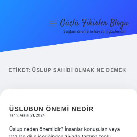
Güçlü Fikirler Blogu
menüyü
aç
Sağlam önerilerle hayatını güçlendir!
Anasayfa
Gizlilik Politikası
Yasal Uyarı
ETIKET:
ÜSLUP SAHIBI OLMAK NE DEMEK
Hakkımızda
ÜSLUBUN ÖNEMI NEDIR
Tarih: Aralık 21, 2024
Üslup neden önemlidir? İnsanlar konuşulan veya
yazılan dilin içeriğinden ziyade tarzına tepki