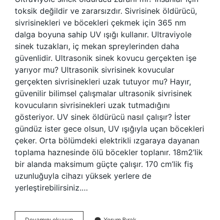
toksik değildir ve zararsızdır. Sivrisinek öldürücü,
sivrisinekleri ve böcekleri çekmek için 365 nm
dalga boyuna sahip UV ışığı kullanır. Ultraviyole
sinek tuzakları, iç mekan spreylerinden daha
güvenlidir. Ultrasonik sinek kovucu gerçekten işe
yarıyor mu? Ultrasonik sivrisinek kovucular
gerçekten sivrisinekleri uzak tutuyor mu? Hayır,
güvenilir bilimsel çalışmalar ultrasonik sivrisinek
kovucuların sivrisinekleri uzak tutmadığını
gösteriyor. UV sinek öldürücü nasıl çalışır? İster
gündüz ister gece olsun, UV ışığıyla uçan böcekleri
çeker. Orta bölümdeki elektrikli ızgaraya dayanan
toplama haznesinde ölü böcekler toplanır. 18m2’lik
bir alanda maksimum güçte çalışır. 170 cm’lik fiş
uzunluğuyla cihazı yüksek yerlere de
yerleştirebilirsiniz.…
Uv
Devamını okuyun
Yorum Bırak