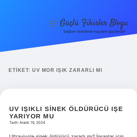
Güçlü Fikirler Blogu
menüyü
aç
Sağlam önerilerle hayatını güçlendir!
Anasayfa
Gizlilik Politikası
Yasal Uyarı
ETIKET:
UV MOR IŞIK ZARARLI MI
Hakkımızda
UV IŞIKLI SINEK ÖLDÜRÜCÜ IŞE
YARIYOR MU
Tarih: Aralık 19, 2024
Ultraviyole sinek öldürücü zararlı mı? İnsanlar için