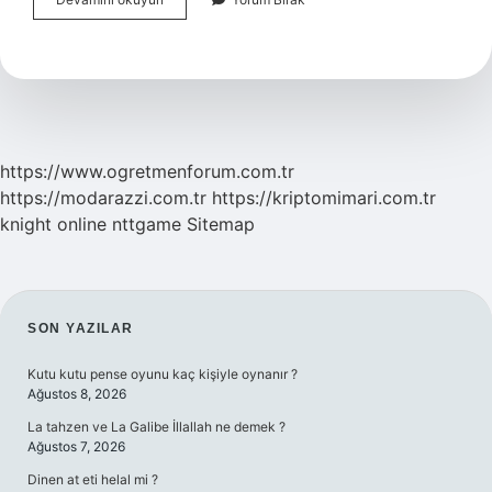
Işıklı
Sinek
Öldürücü
Işe
Yarıyor
Mu
https://www.ogretmenforum.com.tr
https://modarazzi.com.tr
https://kriptomimari.com.tr
knight online
nttgame
Sitemap
SIDEBAR
SON YAZILAR
Kutu kutu pense oyunu kaç kişiyle oynanır ?
Ağustos 8, 2026
La tahzen ve La Galibe İllallah ne demek ?
Ağustos 7, 2026
Dinen at eti helal mi ?