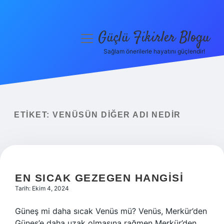
Güçlü Fikirler Blogu
menüyü
aç
Sağlam önerilerle hayatını güçlendir!
Anasayfa
Gizlilik Politikası
Yasal Uyarı
ETIKET:
VENÜSÜN DIĞER ADI NEDIR
Hakkımızda
EN SICAK GEZEGEN HANGISI
Tarih: Ekim 4, 2024
Güneş mi daha sıcak Venüs mü? Venüs, Merkür’den
Güneş’e daha uzak olmasına rağmen Merkür’den