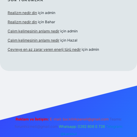
SON YORUMLAR
Realizm nedir din
için
admin
Realizm nedir din
için
Bahar
Çalım kelimesinin anlamı nedir
için
admin
Çalım kelimesinin anlamı nedir
için
Hazal
Çevreye en az zarar veren enerji türü nedir
için
admin
elexbet güncel giriş
betexper bahis
Reklam ve İletişim:
E-mail:
backlinkpaneli@gmail.com
Teams:
forumhizmeti@gmail.com
Whatsapp: 0262 606 0 726
Telegram:
@karabul