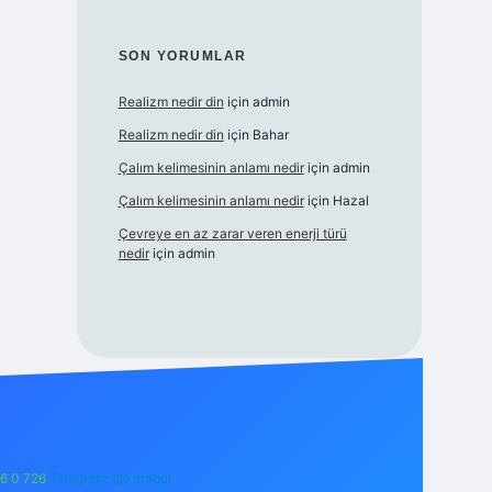
SON YORUMLAR
Realizm nedir din
için
admin
Realizm nedir din
için
Bahar
Çalım kelimesinin anlamı nedir
için
admin
Çalım kelimesinin anlamı nedir
için
Hazal
Çevreye en az zarar veren enerji türü
nedir
için
admin
6 0 726
Telegram: @karabul