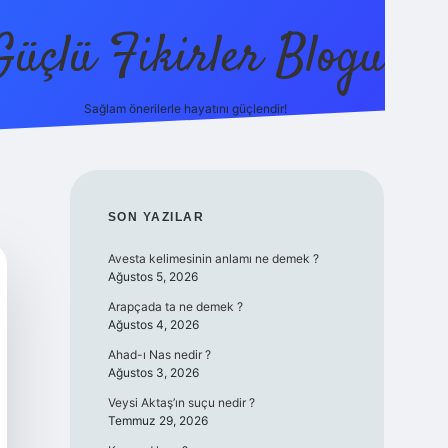
Güçlü Fikirler Blogu
Sağlam önerilerle hayatını güçlendir!
elexbet güncel giriş
betexper bahis
SIDEBAR
SON YAZILAR
Avesta kelimesinin anlamı ne demek ?
Ağustos 5, 2026
Arapçada ta ne demek ?
Ağustos 4, 2026
Ahad-ı Nas nedir ?
Ağustos 3, 2026
Veysi Aktaş’ın suçu nedir ?
Temmuz 29, 2026