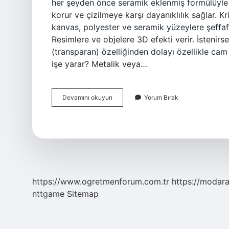
her şeyden önce seramik eklenmiş formülüyle öne
korur ve çizilmeye karşı dayanıklılık sağlar. Kr
kanvas, polyester ve seramik yüzeylere şeffaf 
Resimlere ve objelere 3D efekti verir. İstenir
(transparan) özelliğinden dolayı özellikle ca
işe yarar? Metalik veya…
Seramik
Devamını okuyun
Yorum Bırak
Jel
Ne
Işe
Yarar
https://www.ogretmenforum.com.tr
https://modara
nttgame
Sitemap